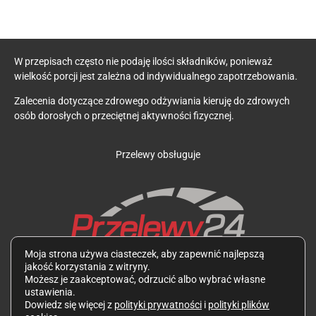
W przepisach często nie podaję ilości składników, ponieważ
wielkość porcji jest zależna od indywidualnego zapotrzebowania.
Zalecenia dotyczące zdrowego odżywiania kieruję do zdrowych
osób dorosłych o przeciętnej aktywności fizycznej.
Przelewy obsługuje
Moja strona używa ciasteczek, aby zapewnić najlepszą
jakość korzystania z witryny.
Zdjęcia potraw oraz wszystkie teksty są mojego autorstwa i
Możesz je zaakceptować, odrzucić albo wybrać własne
podlegają ochronie zgodnie z Ustawą z dnia 4 lutego 1994 r. o
ustawienia.
prawie autorskim i prawach pokrewnych. Wykorzystywanie ich
Dowiedz się więcej z
polityki prywatności
i
polityki plików
bez mojej zgody jest zabronione.