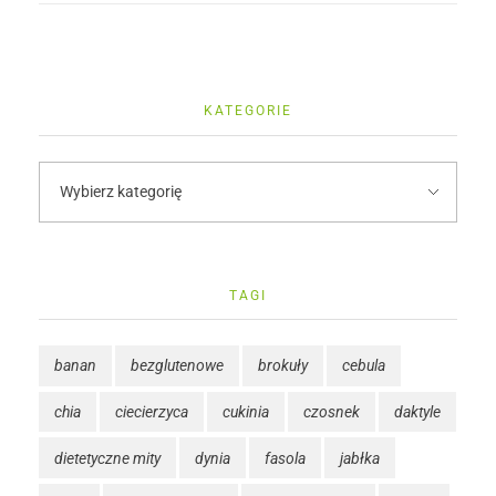
KATEGORIE
TAGI
banan
bezglutenowe
brokuły
cebula
chia
ciecierzyca
cukinia
czosnek
daktyle
dietetyczne mity
dynia
fasola
jabłka