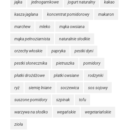
jajka
jednogarnkowe
jogurt naturalny
kakao
kasza jaglana
koncentrat pomidorowy
makaron
marchew
mleko
mąka owsiana
mąka pełnoziarnista
naturalnie słodkie
orzechy włoskie
papryka
pestki dyni
pestki słonecznika
pietruszka
pomidory
płatki drożdżowe
płatki owsiane
rodzynki
ryż
siemię lniane
soczewica
sos sojowy
suszone pomidory
szpinak
tofu
warzywa na słodko
wegańskie
wegetariańskie
zioła