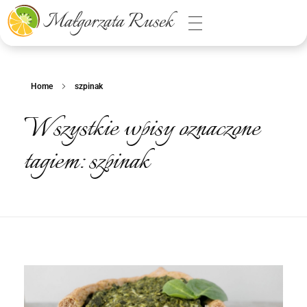
Małgorzata Rusek - dietetyk z pasją
Dietetyka kliniczna & Psychodietetyka
Home
szpinak
Wszystkie wpisy oznaczone
tagiem: szpinak