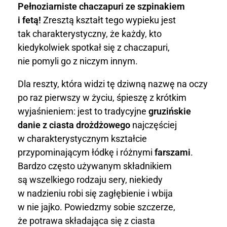
z
Pełnoziarniste chaczapuri ze szpinakiem
i fetą!
Zresztą kształt tego wypieku jest
i
tak charakterystyczny, że każdy, kto
a
kiedykolwiek spotkał się z chaczapuri,
nie pomyli go z niczym innym.
r
Dla reszty, która widzi tę dziwną nazwę na oczy
n
po raz pierwszy w życiu, śpieszę z krótkim
i
wyjaśnieniem: jest to tradycyjne
gruzińskie
danie z ciasta drożdżowego
najczęściej
s
w charakterystycznym kształcie
t
przypominającym łódkę i różnymi
farszami
.
Bardzo często używanym składnikiem
e
są wszelkiego rodzaju sery, niekiedy
c
w nadzieniu robi się zagłębienie i wbija
w nie jajko. Powiedzmy sobie szczerze,
h
że potrawa składająca się z ciasta