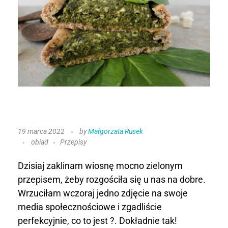
P
19 marca 2022
by
Małgorzata Rusek
obiad
Przepisy
e
ł
Dzisiaj zaklinam wiosnę mocno zielonym
przepisem, żeby rozgościła się u nas na dobre.
n
Wrzuciłam wczoraj jedno zdjęcie na swoje
media społecznościowe i zgadliście
o
perfekcyjnie, co to jest ?. Dokładnie tak!