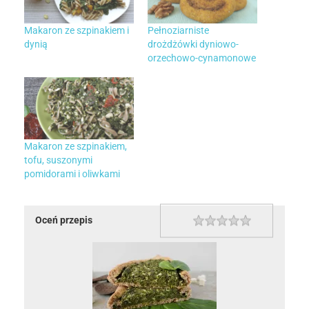
Makaron ze szpinakiem i
Pełnoziarniste
dynią
drożdżówki dyniowo-
orzechowo-cynamonowe
Makaron ze szpinakiem,
tofu, suszonymi
pomidorami i oliwkami
Oceń przepis
1 star
2 stars
3 stars
4 stars
5 stars
Rating