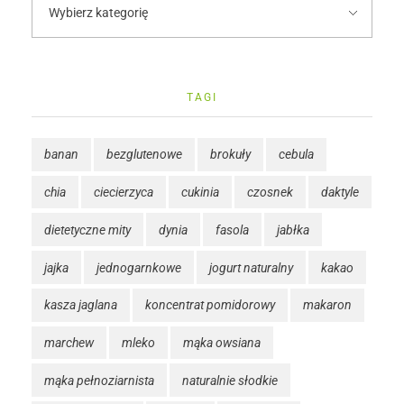
TAGI
banan
bezglutenowe
brokuły
cebula
chia
ciecierzyca
cukinia
czosnek
daktyle
dietetyczne mity
dynia
fasola
jabłka
jajka
jednogarnkowe
jogurt naturalny
kakao
kasza jaglana
koncentrat pomidorowy
makaron
marchew
mleko
mąka owsiana
mąka pełnoziarnista
naturalnie słodkie