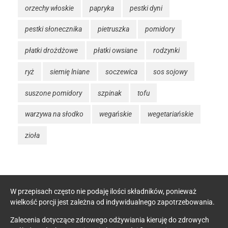
orzechy włoskie
papryka
pestki dyni
pestki słonecznika
pietruszka
pomidory
płatki drożdżowe
płatki owsiane
rodzynki
ryż
siemię lniane
soczewica
sos sojowy
suszone pomidory
szpinak
tofu
warzywa na słodko
wegańskie
wegetariańskie
zioła
W przepisach często nie podaję ilości składników, ponieważ
wielkość porcji jest zależna od indywidualnego zapotrzebowania.
Zalecenia dotyczące zdrowego odżywiania kieruję do zdrowych