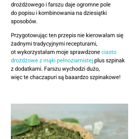
drożdżowego i farszu daje ogromne pole
a
do popisu i kombinowania na dziesiątki
c
sposobów.
z
Przygotowując ten przepis nie kierowałam się
żadnymi tradycyjnymi recepturami,
a
ot wykorzystałam moje sprawdzone
ciasto
p
drożdżowe z mąki pełnoziarnistej
plus szpinak
z dodatkami. Farszu wychodzi dużo,
u
więc te chaczapuri są baaardzo szpinakowe!
r
i
z
e
s