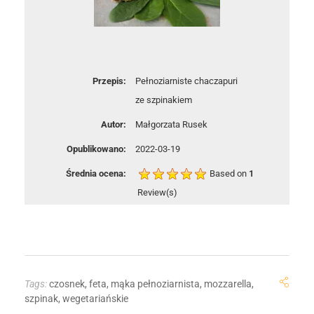
Przepis:
Pełnoziarniste chaczapuri
ze szpinakiem
Autor:
Małgorzata Rusek
Opublikowano:
2022-03-19
Średnia ocena:
Based on
1
Review(s)
Tags:
czosnek
,
feta
,
mąka pełnoziarnista
,
mozzarella
,
szpinak
,
wegetariańskie