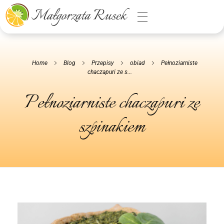
Małgorzata Rusek - dietetyk z pasją
Dietetyka kliniczna & Psychodietetyka
Home
Blog
Przepisy
obiad
Pełnoziarniste
chaczapuri ze s...
Pełnoziarniste chaczapuri ze
szpinakiem