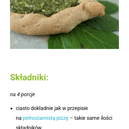
z
p
i
n
a
k
Składniki:
i
e
na 4 porcje
m
ciasto dokładnie jak w przepisie
na
pełnoziarnistą pizzę
– takie same ilości
składników