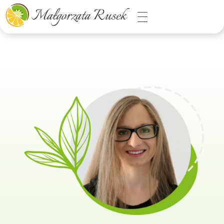
Małgorzata Rusek - dietetyk z pasją
Dietetyka kliniczna & Psychodietetyka