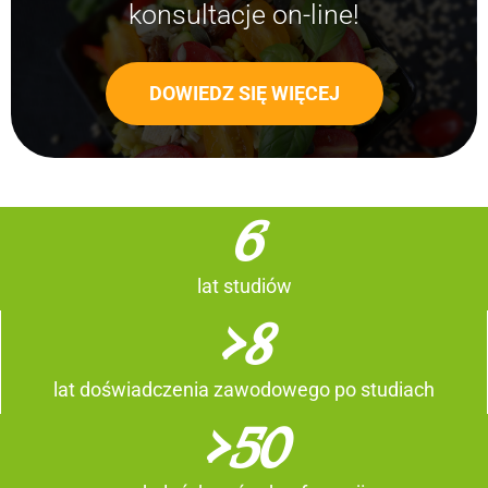
konsultacje on-line!
DOWIEDZ SIĘ WIĘCEJ
6
lat studiów
>
8
lat doświadczenia zawodowego po studiach
>
50