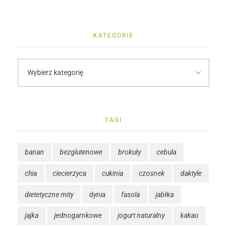
KATEGORIE
TAGI
banan
bezglutenowe
brokuły
cebula
chia
ciecierzyca
cukinia
czosnek
daktyle
dietetyczne mity
dynia
fasola
jabłka
jajka
jednogarnkowe
jogurt naturalny
kakao