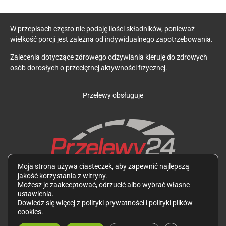
W przepisach często nie podaję ilości składników, ponieważ
wielkość porcji jest zależna od indywidualnego zapotrzebowania.
Zalecenia dotyczące zdrowego odżywiania kieruję do zdrowych
osób dorosłych o przeciętnej aktywności fizycznej.
Przelewy obsługuje
Moja strona używa ciasteczek, aby zapewnić najlepszą
jakość korzystania z witryny.
Zdjęcia potraw oraz wszystkie teksty są mojego autorstwa i
Możesz je zaakceptować, odrzucić albo wybrać własne
podlegają ochronie zgodnie z Ustawą z dnia 4 lutego 1994 r. o
ustawienia.
prawie autorskim i prawach pokrewnych. Wykorzystywanie ich
Dowiedz się więcej z
polityki prywatności
i
polityki plików
bez mojej zgody jest zabronione.
cookies
.