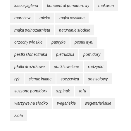
kasza jaglana
koncentrat pomidorowy
makaron
marchew
mleko
mąka owsiana
mąka pełnoziarnista
naturalnie słodkie
orzechy włoskie
papryka
pestki dyni
pestki słonecznika
pietruszka
pomidory
płatki drożdżowe
płatki owsiane
rodzynki
ryż
siemię lniane
soczewica
sos sojowy
suszone pomidory
szpinak
tofu
warzywa na słodko
wegańskie
wegetariańskie
zioła