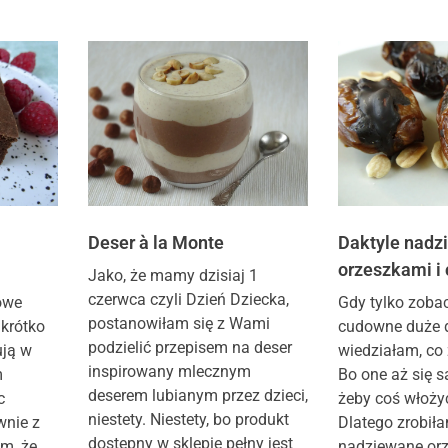
Deser à la Monte
Daktyle nadz
orzeszkami i
Jako, że mamy dzisiaj 1
czerwca czyli Dzień Dziecka,
nowe
Gdy tylko zoba
postanowiłam się z Wami
 krótko
cudowne duże d
podzielić przepisem na deser
ują w
wiedziałam, co 
inspirowany mlecznym
m
Bo one aż się 
deserem lubianym przez dzieci,
c
żeby coś włoży
niestety. Niestety, bo produkt
wnie z
Dlatego zrobiła
dostępny w sklepie pełny jest
m, że
nadziewane orz