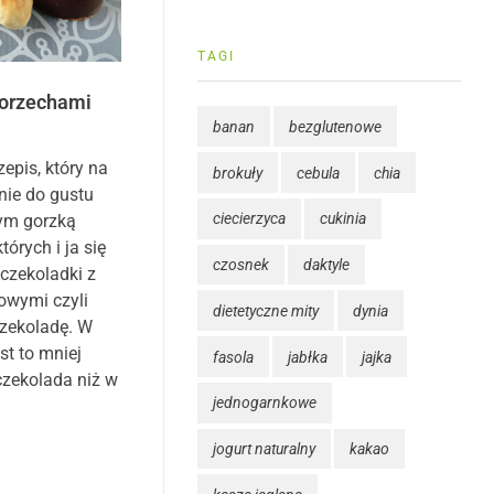
TAGI
 orzechami
banan
bezglutenowe
epis, który na
brokuły
cebula
chia
ie do gustu
ciecierzyca
cukinia
ym gorzką
tórych i ja się
czosnek
daktyle
 czekoladki z
owymi czyli
dietetyczne mity
dynia
zekoladę. W
st to mniej
fasola
jabłka
jajka
czekolada niż w
jednogarnkowe
jogurt naturalny
kakao