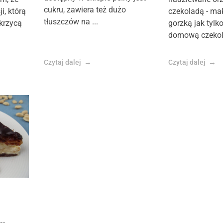
cukru, zawiera też dużo
i, którą
czekoladą - ma
tłuszczów na ...
krzycą
gorzką jak tylko
domową czekola
Czytaj dalej
Czytaj dalej