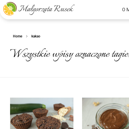
O 
Małgorzata Rusek - dietetyk z pasją
Dietetyka kliniczna & Psychodietetyka
Home
kakao
Wszystkie wpisy oznaczone tagie