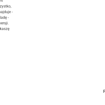
ym
ystko,
ajduje -
ladę -
ersji.
 kaszę