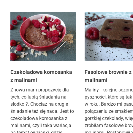
Czekoladowa komosanka
Fasolowe brownie z
z malinami
malinami
Znowu mam propozycję dla
Maliny - kolejne sezo
tych, co lubią śniadania na
pyszności, które są tak
słodko ?. Chociaż na drugie
w roku. Bardzo mi pas
śniadanie też się nada. Jest to
połączeniu ze smakie
czekoladowa komosanka z
gorzkiej czekolady, wię
malinami, czyli taka wariacja
zrobiłam fasolowe bro
na temat owsianki, gdzie
malinami. Postanowiła