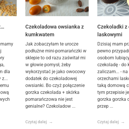
z…
Czekoladowa owsianka z
Czekoladki z
kumkwatem
laskowymi
ca mamy
Jak zobaczyłam te urocze
Dzisiaj mam prz
j
podłużne mini-pomarańczki w
pewno przypadn
óry
sklepie to od razu zaświtał mi
osobom lubiąc
ga,
w głowie pomysł, żeby
czekoladę - do k
m dla
wykorzystać je jako owocowy
zaliczam... - na
z...
dodatek do czekoladowej
orzechami lask
kremu
owsianki. Bo czyż połączenie
taką domową c
dową
gorzka czekolada + skórka
tym przepisie je
owych
pomarańczowa nie jest
gorzka gorzka 
genialne? Czekoladow ...
przep ...
Czytaj dalej
Czytaj dalej