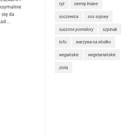
ryż
siemię lniane
ksymalnie
 się da
soczewica
sos sojowy
d ...
suszone pomidory
szpinak
tofu
warzywa na słodko
wegańskie
wegetariańskie
zioła