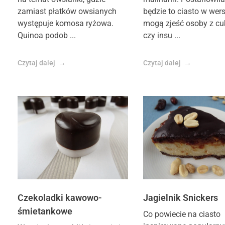
zamiast płatków owsianych
będzie to ciasto w wersj
występuje komosa ryżowa.
mogą zjeść osoby z cu
Quinoa podob ...
czy insu ...
Czytaj dalej
Czytaj dalej
Czekoladki kawowo-
Jagielnik Snickers
śmietankowe
Co powiecie na ciasto