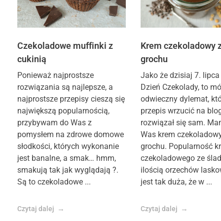
Czekoladowe muffinki z
Krem czekoladowy 
cukinią
grochu
Ponieważ najprostsze
Jako że dzisiaj 7. lip
rozwiązania są najlepsze, a
Dzień Czekolady, to mó
najprostsze przepisy cieszą się
odwieczny dylemat, kt
największą popularnością,
przepis wrzucić na blo
przybywam do Was z
rozwiązał się sam. Ma
pomysłem na zdrowe domowe
Was krem czekoladowy 
słodkości, których wykonanie
grochu. Popularność 
jest banalne, a smak… hmm,
czekoladowego ze śla
smakują tak jak wyglądają ?.
ilością orzechów lask
Są to czekoladowe ...
jest tak duża, że w ...
Czytaj dalej
Czytaj dalej