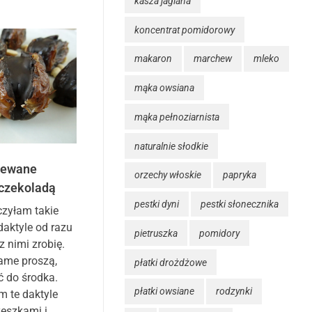
kasza jaglana
koncentrat pomidorowy
makaron
marchew
mleko
mąka owsiana
mąka pełnoziarnista
naturalnie słodkie
iewane
orzechy włoskie
papryka
 czekoladą
pestki dyni
pestki słonecznika
czyłam takie
aktyle od razu
pietruszka
pomidory
z nimi zrobię.
same proszą,
płatki drożdżowe
ć do środka.
płatki owsiane
rodzynki
m te daktyle
eszkami i