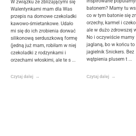
inspirowane popularn
W związku ze zbliżającymi się
batonem? Mamy tu wsz
Walentynkami mam dla Was
co w tym batonie się zn
przepis na domowe czekoladki
orzechy, karmel i czeko
kawowo-śmietankowe. Udało
ale w dużo zdrowszej w
mi się do ich zrobienia dorwać
No i oczywiście mamy
silikonową serduszkową formę
jaglaną, bo w końcu to
(jedną już mam, robiłam w niej
jagielnik Snickers. Bez
czekoladki z rodzynkami i
wątpienia plusem t ...
orzechami włoskimi, ale te s ...
Czytaj dalej
Czytaj dalej