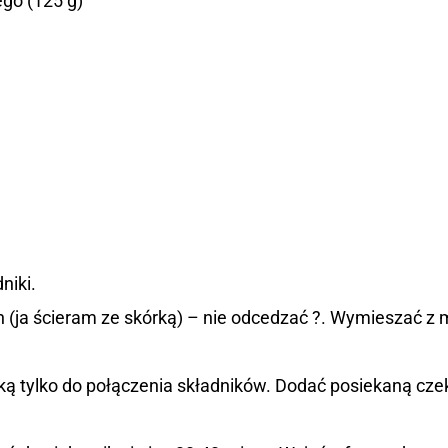
ego (125 g)
niki.
h (ja ścieram ze skórką) – nie odcedzać ?. Wymieszać z
ką tylko do połączenia składników. Dodać posiekaną cze