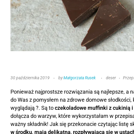
C
30 października 2019
by
Małgorzata Rusek
deser
Przep
z
Ponieważ najprostsze rozwiązania są najlepsze, a n
e
do Was z pomysłem na zdrowe domowe słodkości, k
wyglądają ?. Są to
czekoladowe muffinki z cukinią 
k
dołącza do warzyw, które wykorzystałam w przepisac
o
ważny składnik! Jak się przekonacie czytając listę 
w środku, mają delikatną, rozpływającą się w usta