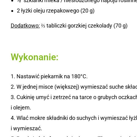
½ szklanki mleka / niesłodzonego napoju roślinn
2 łyżki oleju rzepakowego (20 g)
Dodatkowo:
⅔ tabliczki gorzkiej czekolady (70 g)
Wykonanie:
Nastawić piekarnik na 180°C.
W jednej misce (większej) wymieszać suche skład
Cukinię umyć i zetrzeć na tarce o grubych oczkac
i olejem.
Wlać mokre składniki do suchych i wymieszać łyż
i wymieszać.