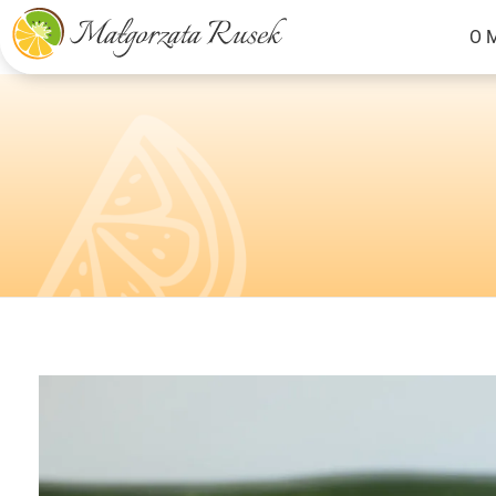
O 
Małgorzata Rusek - dietetyk z pasją
Dietetyka kliniczna & Psychodietetyka