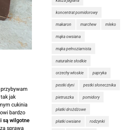
kasza jaglana
koncentrat pomidorowy
makaron
marchew
mleko
mąka owsiana
mąka pełnoziarnista
naturalnie słodkie
orzechy włoskie
papryka
pestki dyni
pestki słonecznika
ą, przybywam
tak jak
pietruszka
pomidory
mym cukinia
płatki drożdżowe
nowi bardzo
i są wilgotne
płatki owsiane
rodzynki
k za sprawą