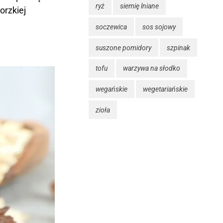
ryż
siemię lniane
orzkiej
soczewica
sos sojowy
suszone pomidory
szpinak
tofu
warzywa na słodko
wegańskie
wegetariańskie
zioła