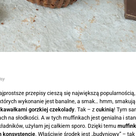
isy
ajprostsze przepisy cieszą się największą popularności
tórych wykonanie jest banalne, a smak… hmm, smakują 
i kawałkami gorzkiej czekolady
. Tak – z
cukinią
! Tym sa
h na słodkości. A w tych muffinkach jest genialna i sta
składników, użyłam jej całkiem sporo. Dzięki temu
muffink
ch konsystencję
. Właściwie środek jest „budyniowy” – ta