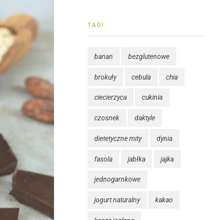
TAGI
banan
bezglutenowe
brokuły
cebula
chia
ciecierzyca
cukinia
czosnek
daktyle
dietetyczne mity
dynia
fasola
jabłka
jajka
jednogarnkowe
jogurt naturalny
kakao