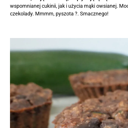
l
wspomnianej cukinii, jak i użycia mąki owsianej. M
a
czekolady. Mmmm, pyszota ?. Smacznego!
d
o
w
e
m
u
f
f
i