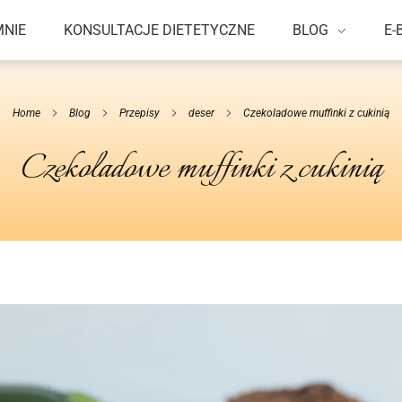
MNIE
KONSULTACJE DIETETYCZNE
BLOG
E-
Home
Blog
Przepisy
deser
Czekoladowe muffinki z cukinią
Czekoladowe muffinki z cukinią