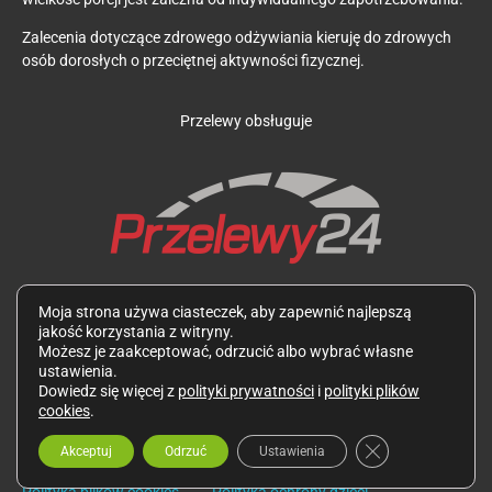
Zalecenia dotyczące zdrowego odżywiania kieruję do zdrowych
osób dorosłych o przeciętnej aktywności fizycznej.
Przelewy obsługuje
Zdjęcia potraw oraz wszystkie teksty są mojego autorstwa i
Moja strona używa ciasteczek, aby zapewnić najlepszą
podlegają ochronie zgodnie z Ustawą z dnia 4 lutego 1994 r. o
jakość korzystania z witryny.
prawie autorskim i prawach pokrewnych. Wykorzystywanie ich
Możesz je zaakceptować, odrzucić albo wybrać własne
bez mojej zgody jest zabronione.
ustawienia.
Dowiedz się więcej z
polityki prywatności
i
polityki plików
cookies
.
Zamknij panel p
Akceptuj
Odrzuć
Ustawienia
Polityka prywatności