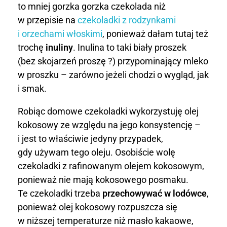
l
to mniej gorzka gorzka czekolada niż
w przepisie na
czekoladki z rodzynkami
a
i orzechami włoskimi
, ponieważ dałam tutaj też
d
trochę
inuliny
. Inulina to taki biały proszek
(bez skojarzeń proszę ?) przypominający mleko
k
w proszku – zarówno jeżeli chodzi o wygląd, jak
i
i smak.
z
Robiąc domowe czekoladki wykorzystuję olej
kokosowy ze względu na jego konsystencję –
o
i jest to właściwie jedyny przypadek,
r
gdy używam tego oleju. Osobiście wolę
czekoladki z rafinowanym olejem kokosowym,
z
ponieważ nie mają kokosowego posmaku.
e
Te czekoladki trzeba
przechowywać w lodówce
,
ponieważ olej kokosowy rozpuszcza się
c
w niższej temperaturze niż masło kakaowe,