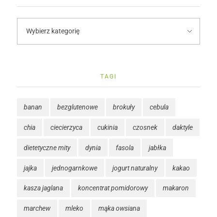
TAGI
banan
bezglutenowe
brokuły
cebula
chia
ciecierzyca
cukinia
czosnek
daktyle
dietetyczne mity
dynia
fasola
jabłka
jajka
jednogarnkowe
jogurt naturalny
kakao
kasza jaglana
koncentrat pomidorowy
makaron
marchew
mleko
mąka owsiana