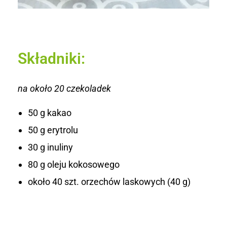
m
i
Składniki:
na około 20 czekoladek
50 g kakao
50 g erytrolu
30 g inuliny
80 g oleju kokosowego
około 40 szt. orzechów laskowych (40 g)