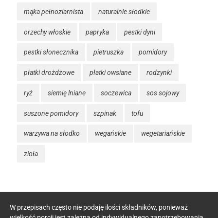
mąka pełnoziarnista
naturalnie słodkie
orzechy włoskie
papryka
pestki dyni
pestki słonecznika
pietruszka
pomidory
płatki drożdżowe
płatki owsiane
rodzynki
ryż
siemię lniane
soczewica
sos sojowy
suszone pomidory
szpinak
tofu
warzywa na słodko
wegańskie
wegetariańskie
zioła
W przepisach często nie podaję ilości składników, ponieważ
wielkość porcji jest zależna od indywidualnego zapotrzebowania.