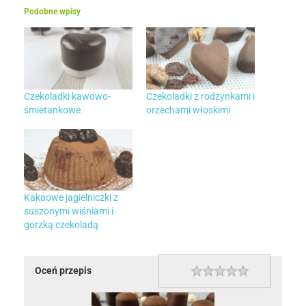
Podobne wpisy
Czekoladki kawowo-
Czekoladki z rodzynkami i
śmietankowe
orzechami włoskimi
Kakaowe jagielniczki z
suszonymi wiśniami i
gorzką czekoladą
Oceń przepis
1 star
2 stars
3 stars
4 stars
5 stars
Rating