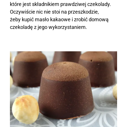
które jest składnikiem prawdziwej czekolady.
h
Oczywiście nic nie stoi na przeszkodzie,
a
żeby kupić masło kakaowe i zrobić domową
czekoladę z jego wykorzystaniem.
m
i
l
a
s
k
o
w
y