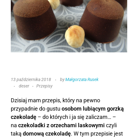
C
13 października 2018
by
Małgorzata Rusek
deser
Przepisy
z
e
Dzisiaj mam przepis, który na pewno
przypadnie do gustu
osobom lubiącym gorzką
k
czekoladę
– do których i ja się zaliczam… –
na
czekoladki z orzechami laskowymi
czyli
o
taką
domową czekoladę
. W tym przepisie jest