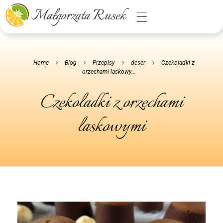
Małgorzata Rusek - dietetyk z pasją
Dietetyka kliniczna & Psychodietetyka
Home
Blog
Przepisy
deser
Czekoladki z
orzechami laskowy...
Czekoladki z orzechami
laskowymi