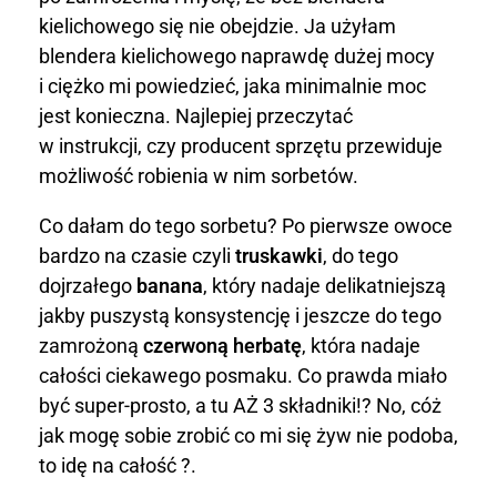
o
kielichowego się nie obejdzie. Ja użyłam
blendera kielichowego naprawdę dużej mocy
-
i ciężko mi powiedzieć, jaka minimalnie moc
b
jest konieczna. Najlepiej przeczytać
w instrukcji, czy producent sprzętu przewiduje
a
możliwość robienia w nim sorbetów.
n
Co dałam do tego sorbetu? Po pierwsze owoce
a
bardzo na czasie czyli
truskawki
, do tego
dojrzałego
banana
, który nadaje delikatniejszą
n
jakby puszystą konsystencję i jeszcze do tego
o
zamrożoną
czerwoną herbatę
, która nadaje
całości ciekawego posmaku. Co prawda miało
w
być super-prosto, a tu AŻ 3 składniki!? No, cóż
jak mogę sobie zrobić co mi się żyw nie podoba,
y
to idę na całość ?.
z