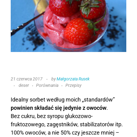
S
21 czerwca 2017
by
Małgorzata Rusek
deser
Porównania
Przepisy
o
r
Idealny sorbet według moich „standardów”
powinien składać się jedynie z owoców
.
b
Bez cukru, bez syropu glukozowo-
fruktozowego, zagęstników, stabilizatorów itp.
e
100% owoców, a nie 50% czy jeszcze mniej –