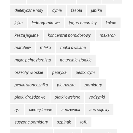
dietetyczne mity
dynia
fasola
jabłka
jajka
jednogarnkowe
jogurt naturalny
kakao
kasza jaglana
koncentrat pomidorowy
makaron
marchew
mleko
mąka owsiana
mąka pełnoziarnista
naturalnie słodkie
orzechy włoskie
papryka
pestki dyni
pestki słonecznika
pietruszka
pomidory
płatki drożdżowe
płatki owsiane
rodzynki
ryż
siemię lniane
soczewica
sos sojowy
suszone pomidory
szpinak
tofu