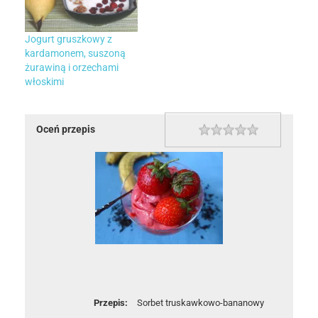
Jogurt gruszkowy z
kardamonem, suszoną
żurawiną i orzechami
włoskimi
Oceń przepis
1 star
2 stars
3 stars
4 stars
5 stars
Rating
Przepis:
Sorbet truskawkowo-bananowy