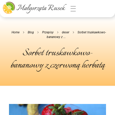
Małgorzata Rusek - dietetyk z pasją
Dietetyka kliniczna & Psychodietetyka
Home
Blog
Przepisy
deser
Sorbet truskawkowo-
bananowy z ...
Sorbet truskawkowo-
bananowy z czerwoną herbatą