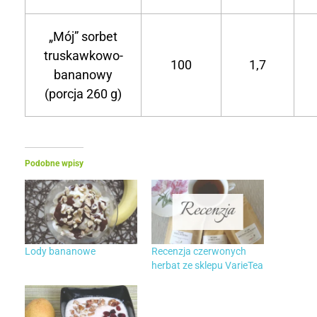
„Mój” sorbet
truskawkowo-
100
1,7
bananowy
(porcja 260 g)
Podobne wpisy
Lody bananowe
Recenzja czerwonych
herbat ze sklepu VarieTea