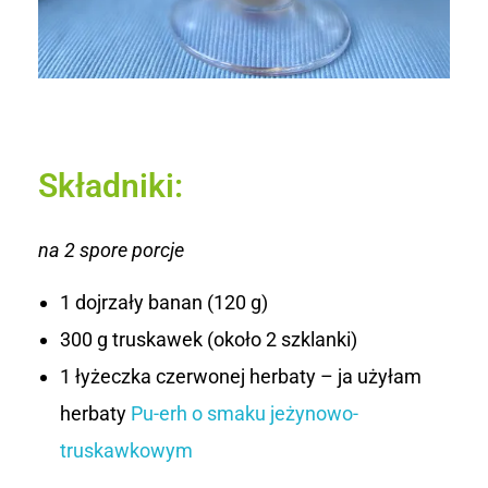
r
b
a
t
Składniki:
ą
na 2 spore porcje
1 dojrzały banan (120 g)
300 g truskawek (około 2 szklanki)
1 łyżeczka czerwonej herbaty – ja użyłam
herbaty
Pu-erh o smaku jeżynowo-
truskawkowym