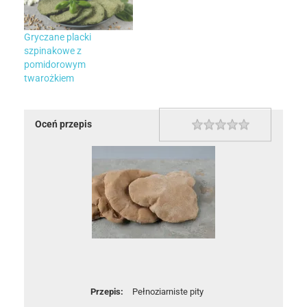
Gryczane placki
szpinakowe z
pomidorowym
twarożkiem
Oceń przepis
1 star
2 stars
3 stars
4 stars
5 stars
Rating
Przepis:
Pełnoziarniste pity