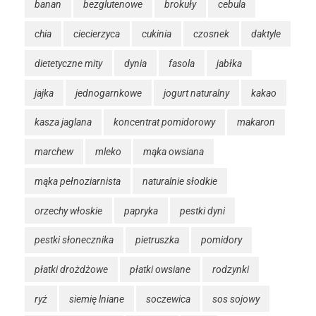
banan
bezglutenowe
brokuły
cebula
chia
ciecierzyca
cukinia
czosnek
daktyle
dietetyczne mity
dynia
fasola
jabłka
jajka
jednogarnkowe
jogurt naturalny
kakao
kasza jaglana
koncentrat pomidorowy
makaron
marchew
mleko
mąka owsiana
mąka pełnoziarnista
naturalnie słodkie
orzechy włoskie
papryka
pestki dyni
pestki słonecznika
pietruszka
pomidory
płatki drożdżowe
płatki owsiane
rodzynki
ryż
siemię lniane
soczewica
sos sojowy