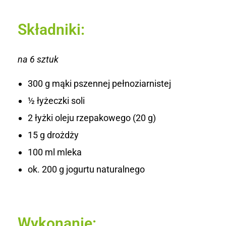
Składniki:
na 6 sztuk
300 g mąki pszennej pełnoziarnistej
½ łyżeczki soli
2 łyżki oleju rzepakowego (20 g)
15 g drożdży
100 ml mleka
ok. 200 g jogurtu naturalnego
Wykonanie: