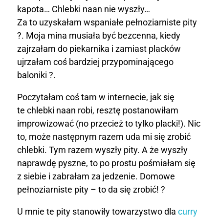
i
kapota… Chlebki naan nie wyszły…
a
Za to uzyskałam wspaniałe pełnoziarniste pity
?. Moja mina musiała być bezcenna, kiedy
r
zajrzałam do piekarnika i zamiast placków
n
ujrzałam coś bardziej przypominającego
baloniki ?.
i
Poczytałam coś tam w internecie, jak się
s
te chlebki naan robi, resztę postanowiłam
t
improwizować (no przecież to tylko placki!). Nic
to, może następnym razem uda mi się zrobić
e
chlebki. Tym razem wyszły pity. A że wyszły
p
naprawdę pyszne, to po prostu pośmiałam się
z siebie i zabrałam za jedzenie. Domowe
i
pełnoziarniste pity – to da się zrobić! ?
t
U mnie te pity stanowiły towarzystwo dla
curry