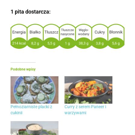
1 pita dostarcza:
Podobne wpisy
Pełnoziarniste placki z
Curry z serem Paneer i
cukinii
warzywami