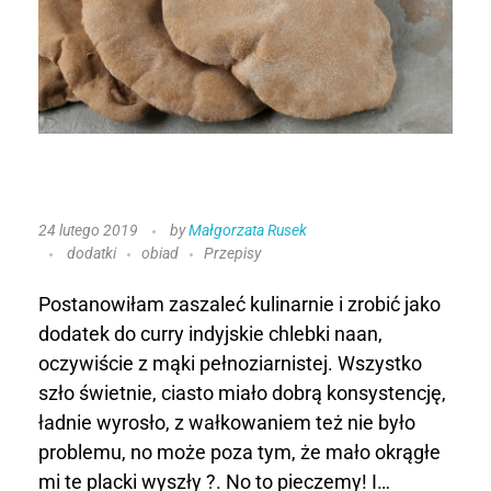
P
24 lutego 2019
by
Małgorzata Rusek
dodatki
obiad
Przepisy
e
ł
Postanowiłam zaszaleć kulinarnie i zrobić jako
dodatek do curry indyjskie chlebki naan,
n
oczywiście z mąki pełnoziarnistej. Wszystko
szło świetnie, ciasto miało dobrą konsystencję,
o
ładnie wyrosło, z wałkowaniem też nie było
z
problemu, no może poza tym, że mało okrągłe
mi te placki wyszły ?. No to pieczemy! I…