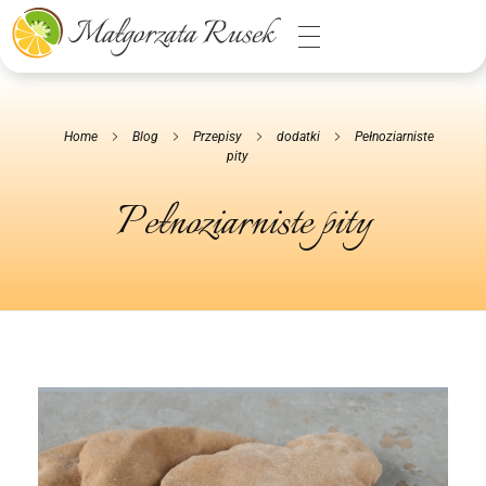
Małgorzata Rusek - dietetyk z pasją
Dietetyka kliniczna & Psychodietetyka
Home
Blog
Przepisy
dodatki
Pełnoziarniste
pity
Pełnoziarniste pity