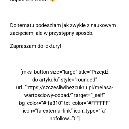
w
a
Do tematu podeszłam jak zwykle z naukowym
r
zacięciem, ale w przystępny sposób.
t
Zapraszam do lektury!
o
ś
[mks_button size=”large” title=”Przejdź
c
do artykułu” style=”rounded”
url=”https://szczesliwibezcukru.pl/melasa-
i
wartosciowy-odpad/” target=”_self”
o
bg_color=”#ffa310″ txt_color=”#FFFFFF”
icon=”fa-external-link” icon_type=”fa”
w
nofollow=”0″]
y