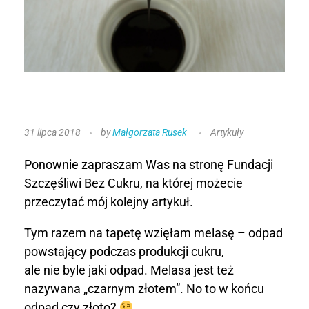
M
31 lipca 2018
by
Małgorzata Rusek
Artykuły
e
Ponownie zapraszam Was na stronę Fundacji
l
Szczęśliwi Bez Cukru, na której możecie
przeczytać mój kolejny artykuł.
a
Tym razem na tapetę wzięłam melasę – odpad
s
powstający podczas produkcji cukru,
a
ale nie byle jaki odpad. Melasa jest też
nazywana „czarnym złotem”. No to w końcu
–
odpad czy złoto?