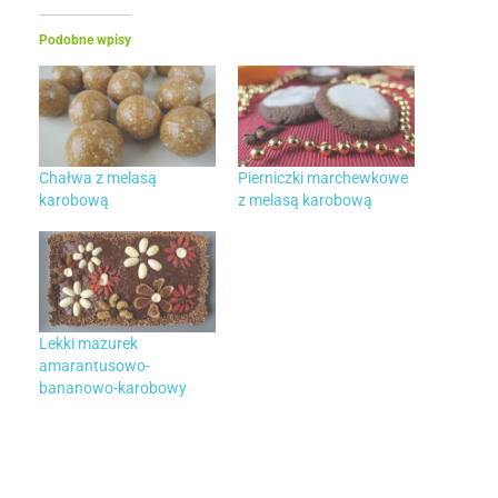
o
Podobne wpisy
d
p
a
Chałwa z melasą
Pierniczki marchewkowe
karobową
z melasą karobową
d
Lekki mazurek
amarantusowo-
bananowo-karobowy