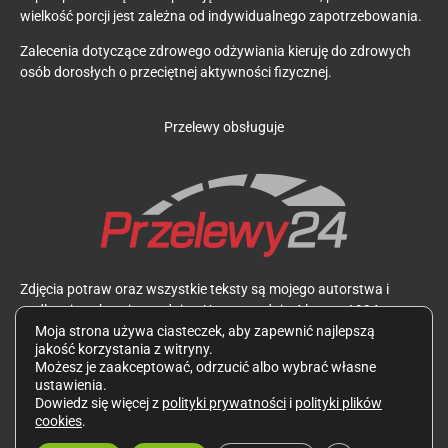
wielkość porcji jest zależna od indywidualnego zapotrzebowania.
Zalecenia dotyczące zdrowego odżywiania kieruję do zdrowych
osób dorosłych o przeciętnej aktywności fizycznej.
Przelewy obsługuje
Zdjęcia potraw oraz wszystkie teksty są mojego autorstwa i
podlegają ochronie zgodnie z Ustawą z dnia 4 lutego 1994 r. o
prawie autorskim i prawach pokrewnych. Wykorzystywanie ich
Moja strona używa ciasteczek, aby zapewnić najlepszą
jakość korzystania z witryny.
bez mojej zgody jest zabronione.
Możesz je zaakceptować, odrzucić albo wybrać własne
ustawienia.
Dowiedz się więcej z
polityki prywatności
i
polityki plików
cookies
.
Polityka prywatności