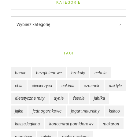
KATEGORIE
TAGI
banan
bezglutenowe
brokuły
cebula
chia
ciecierzyca
cukinia
czosnek
daktyle
dietetyczne mity
dynia
fasola
jabłka
jajka
jednogarnkowe
jogurt naturalny
kakao
kasza jaglana
koncentrat pomidorowy
makaron
marchew
mleko
mąka owsiana