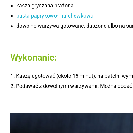
kasza gryczana prażona
-
pasta paprykowo-marchewkowa
m
dowolne warzywa gotowane, duszone albo na sur
a
r
Wykonanie:
c
h
Kaszę ugotować (około 15 minut), na patelni wymi
e
Podawać z dowolnymi warzywami. Można dodać t
w
k
o
w