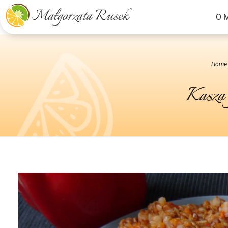
O 
Małgorzata Rusek - dietetyk z pasją
Dietetyka kliniczna & Psychodietetyka
Home
Kasza