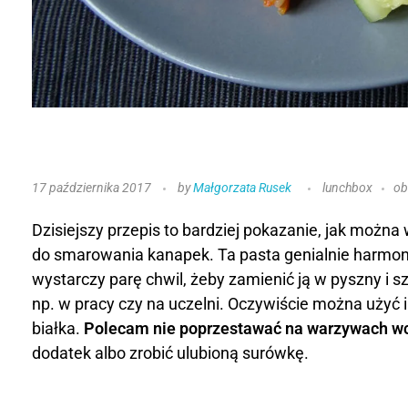
K
17 października 2017
by
Małgorzata Rusek
lunchbox
ob
a
Dzisiejszy przepis to bardziej pokazanie, jak można
s
do smarowania kanapek. Ta pasta genialnie harmon
wystarczy parę chwil, żeby zamienić ją w pyszny i s
z
np. w pracy czy na uczelni. Oczywiście można użyć 
a
białka.
Polecam nie poprzestawać na warzywach wc
dodatek albo zrobić ulubioną surówkę.
g
r