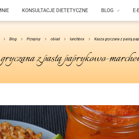
MNIE
KONSULTACJE DIETETYCZNE
BLOG
E-
Blog
Przepisy
obiad
lunchbox
Kasza gryczana z pastą pap
 gryczana z pastą paprykowo-march