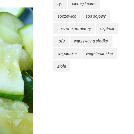
ryż
siemię lniane
soczewica
sos sojowy
suszone pomidory
szpinak
tofu
warzywa na słodko
wegańskie
wegetariańskie
zioła