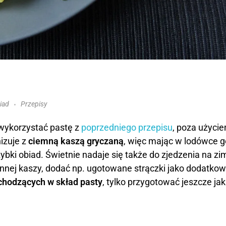
iad
Przepisy
 wykorzystać pastę z
poprzedniego przepisu
, poza użycie
izuje z
ciemną kaszą gryczaną
, więc mając w lodówce 
zybki obiad. Świetnie nadaje się także do zjedzenia na z
innej kaszy, dodać np. ugotowane strączki jako dodatkow
hodzących w skład pasty
, tylko przygotować jeszcze jak