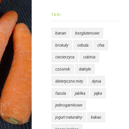
TAGI
banan
bezglutenowe
brokuły
cebula
chia
ciecierzyca
cukinia
czosnek
daktyle
dietetyczne mity
dynia
fasola
jabłka
jajka
jednogarnkowe
jogurt naturalny
kakao