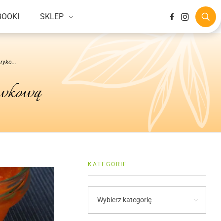
BOOKI
SKLEP
ryko...
ewkową
KATEGORIE