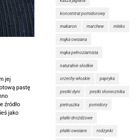
kasza jaglana
koncentrat pomidorowy
makaron
marchew
mleko
mąka owsiana
mąka pełnoziarnista
naturalnie słodkie
m jej
orzechy włoskie
papryka
gotową pastę
pestki dyni
pestki słonecznika
imno
e źródło
pietruszka
pomidory
ieś jako
płatki drożdżowe
płatki owsiane
rodzynki