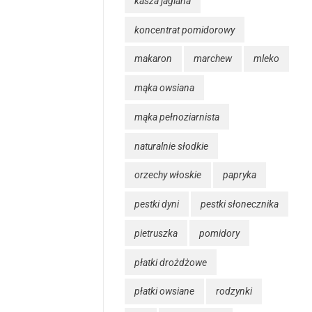
kasza jaglana
koncentrat pomidorowy
makaron
marchew
mleko
mąka owsiana
mąka pełnoziarnista
naturalnie słodkie
orzechy włoskie
papryka
pestki dyni
pestki słonecznika
pietruszka
pomidory
płatki drożdżowe
płatki owsiane
rodzynki