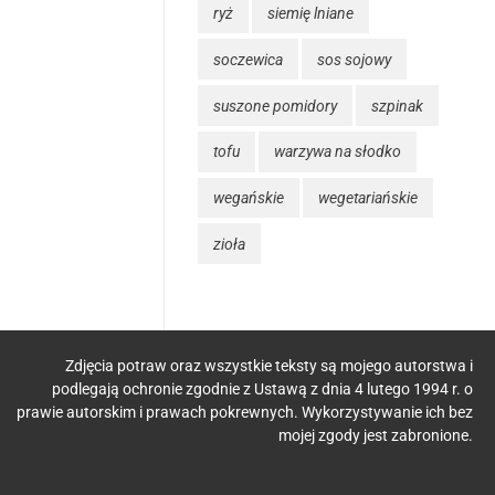
ryż
siemię lniane
soczewica
sos sojowy
suszone pomidory
szpinak
tofu
warzywa na słodko
wegańskie
wegetariańskie
zioła
Zdjęcia potraw oraz wszystkie teksty są mojego autorstwa i
podlegają ochronie zgodnie z Ustawą z dnia 4 lutego 1994 r. o
ODO
prawie autorskim i prawach pokrewnych. Wykorzystywanie ich bez
mojej zgody jest zabronione.