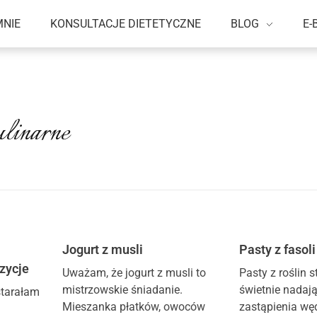
MNIE
KONSULTACJE DIETETYCZNE
BLOG
E-
ulinarne
Jogurt z musli
Pasty z fasoli
zycje
Uważam, że jogurt z musli to
Pasty z roślin 
mistrzowskie śniadanie.
świetnie nadają
starałam
Mieszanka płatków, owoców
zastąpienia węd