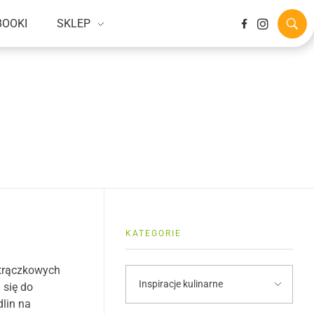
BOOKI
SKLEP
KATEGORIE
strączkowych
 się do
lin na