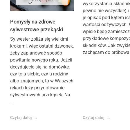
wykorzystania składnik
pewno nie wszystkie) i
je opisać pod kątem ic
Pomysły na zdrowe
wartości odżywczych.
sylwestrowe przekąski
wpisie będę zamieszc
przykładowe kompozyc
Sylwester zbliża się wielkimi
składników. Jak zwykl
krokami, więc ostatni dzwonek,
zachęcam do próbowani
żeby zaplanować sposób
powitania nowego roku. Jeżeli
decydujecie się na domówkę,
czy to u siebie, czy u rodziny
albo znajomych, to w Waszych
rękach leży przygotowanie
sylwestrowych przekąsek. Na
...
Czytaj dalej
Czytaj dalej