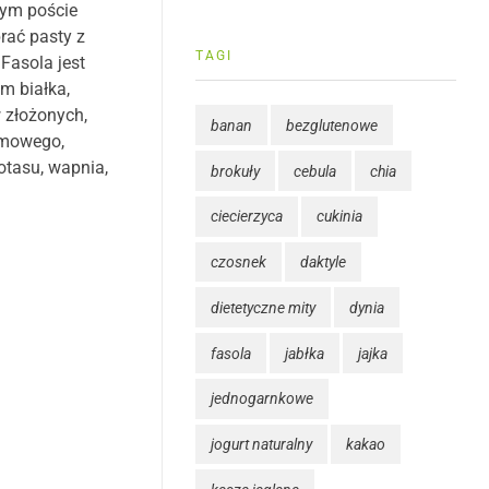
ym poście
rać pasty z
TAGI
 Fasola jest
m białka,
złożonych,
banan
bezglutenowe
rmowego,
otasu, wapnia,
brokuły
cebula
chia
ciecierzyca
cukinia
czosnek
daktyle
dietetyczne mity
dynia
fasola
jabłka
jajka
jednogarnkowe
jogurt naturalny
kakao