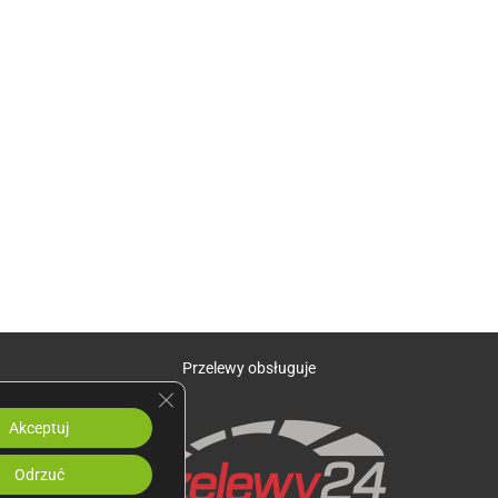
Przelewy obsługuje
Zamknij panel powiadomień o ciasteczkach R
Akceptuj
Odrzuć