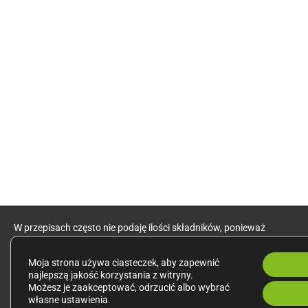
W przepisach często nie podaję ilości składników, ponieważ
wielkość porcji jest zależna od indywidualnego zapotrzebowania.
Moja strona używa ciasteczek, aby zapewnić
Zalecenia dotyczące zdrowego odżywiania kieruję do zdrowych
najlepszą jakość korzystania z witryny.
osób dorosłych o przeciętnej aktywności fizycznej.
Możesz je zaakceptować, odrzucić albo wybrać
własne ustawienia.