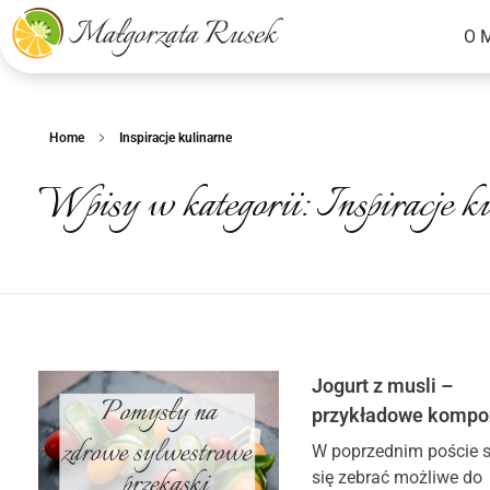
O 
Małgorzata Rusek - dietetyk z pasją
Dietetyka kliniczna & Psychodietetyka
Home
Inspiracje kulinarne
Wpisy w kategorii: Inspiracje k
Jogurt z musli –
przykładowe kompo
W poprzednim poście 
się zebrać możliwe do