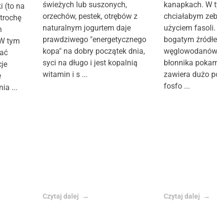
świeżych lub suszonych,
kanapkach. W t
i (to na
orzechów, pestek, otrębów z
chciałabym zeb
 trochę
naturalnym jogurtem daje
użyciem fasoli.
h
prawdziwego "energetycznego
bogatym źródłe
 W tym
kopa" na dobry początek dnia,
węglowodanów 
zać
syci na długo i jest kopalnią
błonnika poka
je
witamin i s ...
zawiera dużo p
e
fosfo ...
a ...
Czytaj dalej
Czytaj dalej