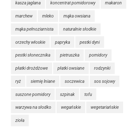
kasza jaglana
koncentrat pomidorowy
makaron
marchew
mleko
mąka owsiana
mąka pełnoziarnista
naturalnie słodkie
orzechy włoskie
papryka
pestki dyni
pestki słonecznika
pietruszka
pomidory
płatki drożdżowe
płatki owsiane
rodzynki
ryż
siemię lniane
soczewica
sos sojowy
suszone pomidory
szpinak
tofu
warzywa na słodko
wegańskie
wegetariańskie
zioła