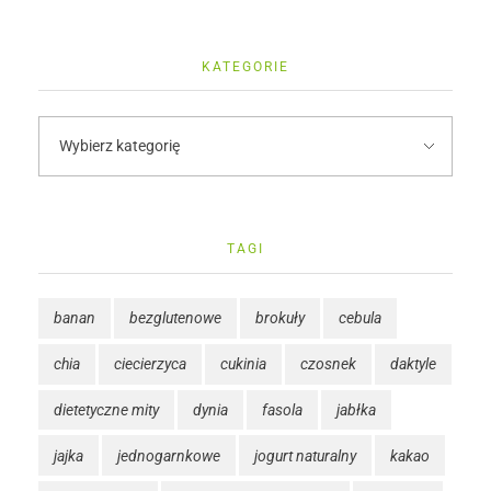
KATEGORIE
TAGI
banan
bezglutenowe
brokuły
cebula
chia
ciecierzyca
cukinia
czosnek
daktyle
dietetyczne mity
dynia
fasola
jabłka
jajka
jednogarnkowe
jogurt naturalny
kakao