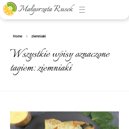
Małgorzata Rusek - dietetyk z pasją
Dietetyka kliniczna & Psychodietetyka
Home
ziemniaki
Wszystkie wpisy oznaczone
tagiem: ziemniaki