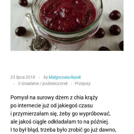
S
23 lipca 2018
by
Małgorzata Rusek
II śniadanie / podwieczorek
Przepisy
u
r
Pomysł na surowy dżem z chia krąży
po internecie już od jakiegoś czasu
o
i przymierzałam się, żeby go wypróbować,
ale jakoś ciągle odkładałam to na później.
w
I to był błąd, trzeba było zrobić go już dawno,