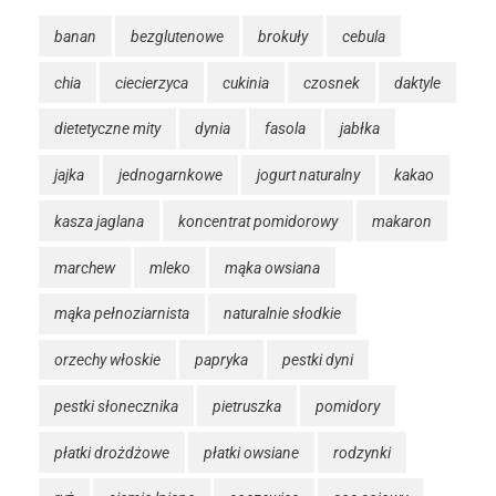
banan
bezglutenowe
brokuły
cebula
chia
ciecierzyca
cukinia
czosnek
daktyle
dietetyczne mity
dynia
fasola
jabłka
jajka
jednogarnkowe
jogurt naturalny
kakao
kasza jaglana
koncentrat pomidorowy
makaron
marchew
mleko
mąka owsiana
mąka pełnoziarnista
naturalnie słodkie
orzechy włoskie
papryka
pestki dyni
pestki słonecznika
pietruszka
pomidory
płatki drożdżowe
płatki owsiane
rodzynki