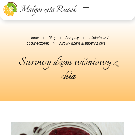
Małgorzata Rusek - dietetyk z pasją
Dietetyka kliniczna & Psychodietetyka
Home
Blog
Przepisy
II śniadanie /
podwieczorek
Surowy dżem wiśniowy z chia
Surowy dżem wiśniowy z
chia