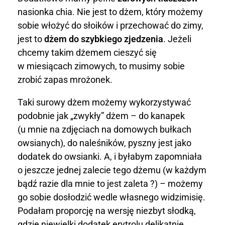
w
nasionka chia. Nie jest to dżem, który możemy
sobie włożyć do słoików i przechować do zimy,
y
jest to
dżem do szybkiego zjedzenia
. Jeżeli
z
chcemy takim dżemem cieszyć się
w miesiącach zimowych, to musimy sobie
c
zrobić zapas mrożonek.
h
Taki surowy dżem możemy wykorzystywać
i
podobnie jak „zwykły” dżem – do kanapek
(u mnie na zdjęciach na domowych bułkach
a
owsianych), do naleśników, pyszny jest jako
dodatek do owsianki. A, i byłabym zapomniała
o jeszcze jednej zalecie tego dżemu (w każdym
bądź razie dla mnie to jest zaleta ?) – możemy
go sobie dosłodzić wedle własnego widzimisię.
Podałam proporcję na wersję niezbyt słodką,
gdzie niewielki dodatek erytrolu delikatnie