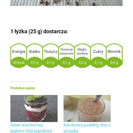
1 łyżka (25 g) dostarcza:
Podobne wpisy
Deser warstwowy
Karobowy pudding chia z
jaglano-chia-jagodowy
gruszką