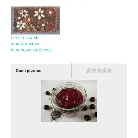
Lekki mazurek
amarantusowo-
bananowo-karobowy
Oceń przepis
1 star
2 stars
3 stars
4 stars
5 stars
Rating