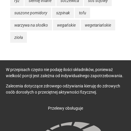
ryż
siemię lniane
soczewica
sos sojowy
suszone pomidory
szpinak
tofu
warzywa na słodko
wegańskie
wegetariańskie
zioła
W przepisach często nie podaję ilości składników, ponieważ
wielkość porcji jest zależna od indywidualnego zapotrzebowania.
Zalecenia dotyczące zdrowego odżywiania kieruję do zdrowych
osób dorosłych o przeciętnej aktywności fizycznej.
Przelewy obsługuje