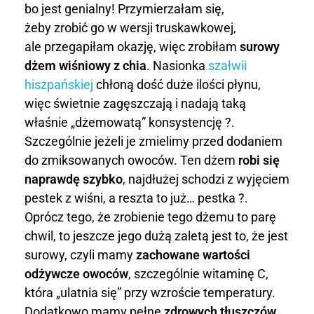
y
bo jest genialny! Przymierzałam się,
żeby zrobić go w wersji truskawkowej,
d
ale przegapiłam okazję, więc zrobiłam
surowy
ż
dżem wiśniowy z chia
. Nasionka
szałwii
hiszpańskiej
chłoną dość duże ilości płynu,
e
więc świetnie zagęszczają i nadają taką
m
właśnie „dżemowatą” konsystencję ?.
Szczególnie jeżeli je zmielimy przed dodaniem
w
do zmiksowanych owoców. Ten dżem
robi się
i
naprawdę szybko
, najdłużej schodzi z wyjęciem
pestek z wiśni, a reszta to już… pestka ?.
ś
Oprócz tego, że zrobienie tego dżemu to parę
chwil, to jeszcze jego dużą zaletą jest to, że jest
n
surowy, czyli mamy
zachowane wartości
i
odżywcze owoców
, szczególnie witaminę C,
która „ulatnia się” przy wzroście temperatury.
o
Dodatkowo mamy pełne
zdrowych tłuszczów