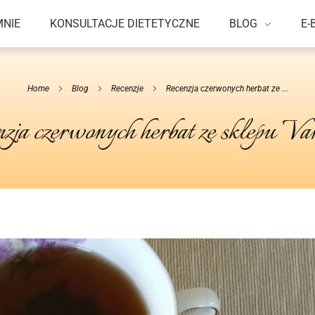
MNIE
KONSULTACJE DIETETYCZNE
BLOG
E-
Home
Blog
Recenzje
Recenzja czerwonych herbat ze ...
zja czerwonych herbat ze sklepu Va