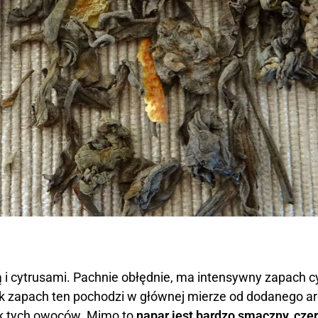
 i cytrusami. Pachnie obłędnie, ma intensywny zapach c
k zapach ten pochodzi w głównej mierze od dodanego a
ak tych owoców. Mimo to
napar jest bardzo smaczny, cze