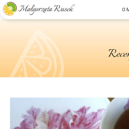
O 
Małgorzata Rusek - dietetyk z pasją
Dietetyka kliniczna & Psychodietetyka
Recen