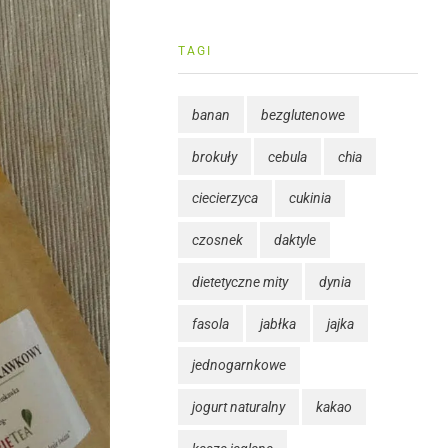
TAGI
banan
bezglutenowe
brokuły
cebula
chia
ciecierzyca
cukinia
czosnek
daktyle
dietetyczne mity
dynia
fasola
jabłka
jajka
jednogarnkowe
jogurt naturalny
kakao