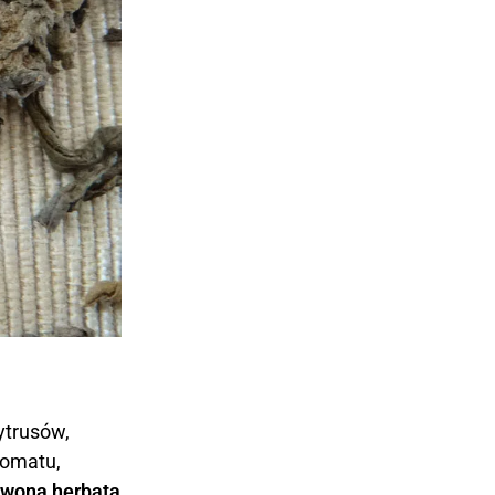
ytrusów,
romatu,
rwona herbata