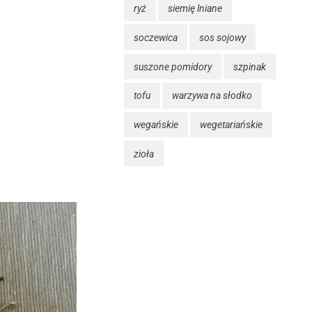
ryż
siemię lniane
soczewica
sos sojowy
suszone pomidory
szpinak
tofu
warzywa na słodko
wegańskie
wegetariańskie
zioła