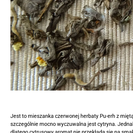
Jest to mieszanka czerwonej herbaty Pu-erh z miętą
szczególnie mocno wyczuwalna jest cytryna. Jedna
dlatego cytrusowy aromat nie przekłada się na sm