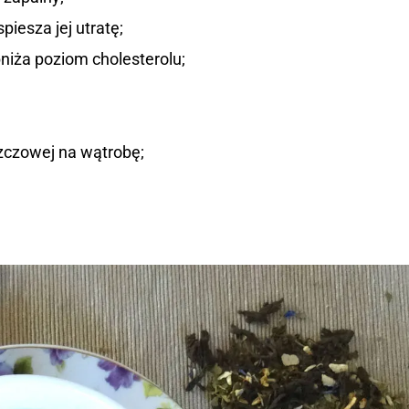
iesza jej utratę;
bniża poziom cholesterolu;
zczowej na wątrobę;