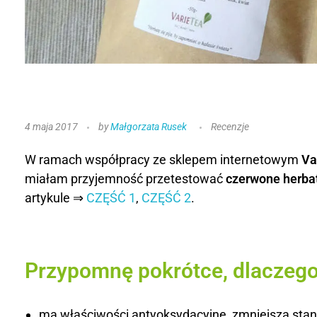
R
4 maja 2017
by
Małgorzata Rusek
Recenzje
e
W ramach współpracy ze sklepem internetowym
Va
c
miałam przyjemność przetestować
czerwone herba
artykule ⇒
CZĘŚĆ 1
,
CZĘŚĆ 2
.
e
n
z
Przypomnę pokrótce, dlaczego 
j
ma właściwości antyoksydacyjne, zmniejsza stan