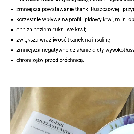
a
zmniejsza powstawanie tkanki tłuszczowej i przysp
c
korzystnie wpływa na profil lipidowy krwi, m.in. o
z
obniża poziom cukru we krwi;
zwiększa wrażliwość tkanek na insulinę;
e
zmniejsza negatywne działanie diety wysokotłus
r
chroni zęby przed próchnicą.
w
o
n
y
c
h