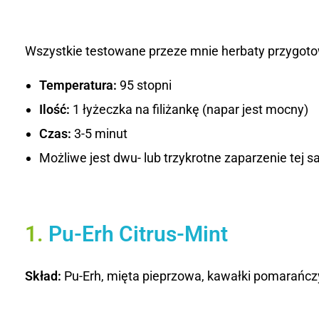
e
Wszystkie testowane przeze mnie herbaty przygoto
p
u
Temperatura:
95 stopni
Ilość:
1 łyżeczka na filiżankę (napar jest mocny)
V
Czas:
3-5 minut
a
Możliwe jest dwu- lub trzykrotne zaparzenie tej s
r
i
1.
Pu-Erh Citrus-Mint
e
T
Skład:
Pu-Erh, mięta pieprzowa, kawałki pomarańcz
e