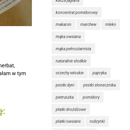
kasza jaglana
koncentrat pomidorowy
makaron
marchew
mleko
mąka owsiana
mąka pełnoziarnista
naturalnie słodkie
herbat,
sałam w tym
orzechy włoskie
papryka
pestki dyni
pestki słonecznika
pietruszka
pomidory
ę:
płatki drożdżowe
płatki owsiane
rodzynki