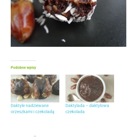
Podobne wpisy
Daktyle nadziewane
Daktylada – daktylowa
orzeszkami i czekoladą
czekolada