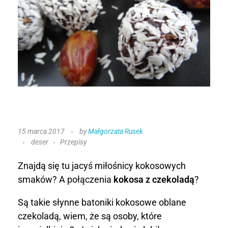
P
15 marca 2017
by
Małgorzata Rusek
deser
Przepisy
r
a
Znajdą się tu jacyś miłośnicy kokosowych
smaków? A połączenia
kokosa z czekoladą
?
l
Są takie słynne batoniki kokosowe oblane
i
czekoladą, wiem, że są osoby, które