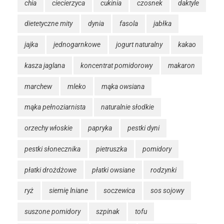
chia
ciecierzyca
cukinia
czosnek
daktyle
dietetyczne mity
dynia
fasola
jabłka
jajka
jednogarnkowe
jogurt naturalny
kakao
kasza jaglana
koncentrat pomidorowy
makaron
marchew
mleko
mąka owsiana
mąka pełnoziarnista
naturalnie słodkie
orzechy włoskie
papryka
pestki dyni
pestki słonecznika
pietruszka
pomidory
płatki drożdżowe
płatki owsiane
rodzynki
ryż
siemię lniane
soczewica
sos sojowy
suszone pomidory
szpinak
tofu