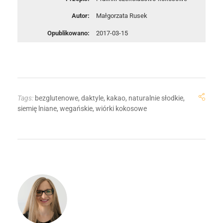
Autor:
Małgorzata Rusek
Opublikowano:
2017-03-15
Tags:
bezglutenowe
,
daktyle
,
kakao
,
naturalnie słodkie
,
siemię lniane
,
wegańskie
,
wiórki kokosowe