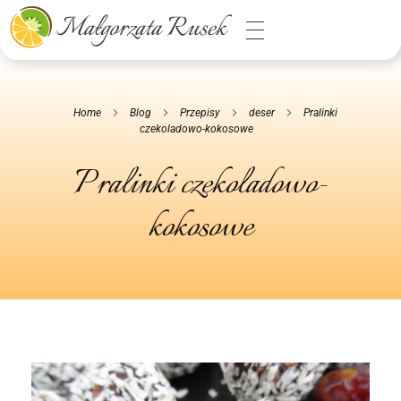
Małgorzata Rusek - dietetyk z pasją
Dietetyka kliniczna & Psychodietetyka
Home
Blog
Przepisy
deser
Pralinki
czekoladowo-kokosowe
Pralinki czekoladowo-
kokosowe