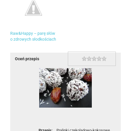
Raw&Happy – parę słów
o zdrowych słodkościach
Oceń przepis
1 star
2 stars
3 stars
4 stars
5 stars
Rating
Przepis:
Pralinki czekoladowo-kokosowe