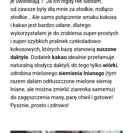
n
je uwielbiają ?. Ja ich nigdy nie lubiłam,
od zawsze były dla mnie za słodkie, mdląco
k
słodkie… Ale samo połączenie smaku kokosa
i kakao jest bardzo udane, dlatego
i
wykorzystałam je do zrobienia super-prostych
c
i super-szybkich pralinek czekoladowo-
kokosowych, których bazę stanowią
suszone
z
daktyle
. Dodatek
kakao
idealnie przełamuje
e
naturalną słodycz daktyli, do tego tylko
wiórki
,
odrobina mielonego
siemienia lnianego
(tym
k
razem dałam odtłuszczone mielone siemię
o
lniane, ale można zmielić ziarenka samemu)
do zagęszczenia masy, parę chwil i gotowe!
l
Pysznie, prosto i zdrowo!
a
d