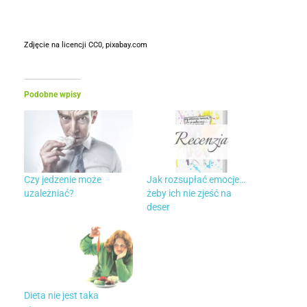
j
Zdjęcie na licencji CC0, pixabay.com
e
d
Podobne wpisy
z
e
n
Czy jedzenie może
Jak rozsupłać emocje…
uzależniać?
żeby ich nie zjeść na
i
deser
e
Dieta nie jest taka