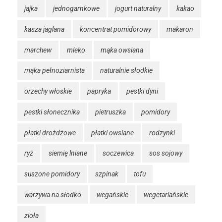
jajka
jednogarnkowe
jogurt naturalny
kakao
kasza jaglana
koncentrat pomidorowy
makaron
marchew
mleko
mąka owsiana
mąka pełnoziarnista
naturalnie słodkie
orzechy włoskie
papryka
pestki dyni
pestki słonecznika
pietruszka
pomidory
płatki drożdżowe
płatki owsiane
rodzynki
ryż
siemię lniane
soczewica
sos sojowy
suszone pomidory
szpinak
tofu
warzywa na słodko
wegańskie
wegetariańskie
zioła