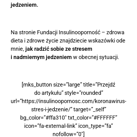
jedzeniem.
i
r
u
Na stronie Fundacji Insulinooporność – zdrowa
dieta i zdrowe życie znajdziecie wskazówki ode
s
mnie,
jak radzić sobie ze stresem
i nadmiernym jedzeniem
w obecnej sytuacji.
,
s
t
[mks_button size=”large” title=”Przejdź
do artykułu” style=”rounded”
r
url=”https://insulinoopornosc.com/koronawirus-
e
stres-i-jedzenie/” target=”_self”
bg_color=”#ffa310″ txt_color=”#FFFFFF”
s
icon=”fa-external-link” icon_type=”fa”
nofollow=”0″]
i