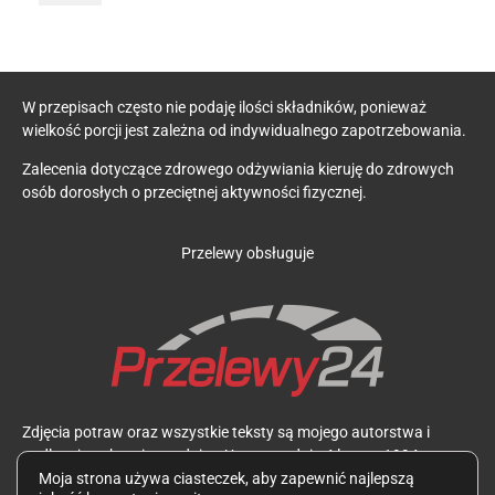
W przepisach często nie podaję ilości składników, ponieważ
wielkość porcji jest zależna od indywidualnego zapotrzebowania.
Zalecenia dotyczące zdrowego odżywiania kieruję do zdrowych
osób dorosłych o przeciętnej aktywności fizycznej.
Przelewy obsługuje
Zdjęcia potraw oraz wszystkie teksty są mojego autorstwa i
podlegają ochronie zgodnie z Ustawą z dnia 4 lutego 1994 r. o
prawie autorskim i prawach pokrewnych. Wykorzystywanie ich
Moja strona używa ciasteczek, aby zapewnić najlepszą