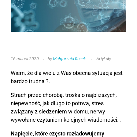
K
16 marca 2020
by
Małgorzata Rusek
Artykuły
o
Wiem, że dla wielu z Was obecna sytuacja jest
r
bardzo trudna ?.
o
Strach przed chorobą, troska o najbliższych,
niepewność, jak długo to potrwa, stres
n
związany z siedzeniem w domu, nerwy
a
wywołane czytaniem kolejnych wiadomości…
w
Napięcie, które często rozładowujemy