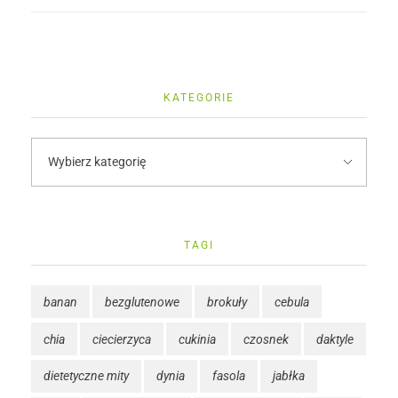
KATEGORIE
TAGI
banan
bezglutenowe
brokuły
cebula
chia
ciecierzyca
cukinia
czosnek
daktyle
dietetyczne mity
dynia
fasola
jabłka