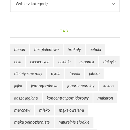
TAGI
banan
bezglutenowe
brokuły
cebula
chia
ciecierzyca
cukinia
czosnek
daktyle
dietetyczne mity
dynia
fasola
jabłka
jajka
jednogarnkowe
jogurt naturalny
kakao
kasza jaglana
koncentrat pomidorowy
makaron
marchew
mleko
mąka owsiana
mąka pełnoziarnista
naturalnie słodkie