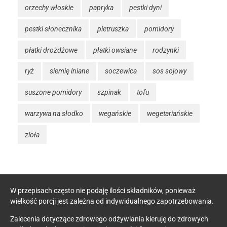
orzechy włoskie
papryka
pestki dyni
pestki słonecznika
pietruszka
pomidory
płatki drożdżowe
płatki owsiane
rodzynki
ryż
siemię lniane
soczewica
sos sojowy
suszone pomidory
szpinak
tofu
warzywa na słodko
wegańskie
wegetariańskie
zioła
W przepisach często nie podaję ilości składników, ponieważ
wielkość porcji jest zależna od indywidualnego zapotrzebowania.
Zalecenia dotyczące zdrowego odżywiania kieruję do zdrowych