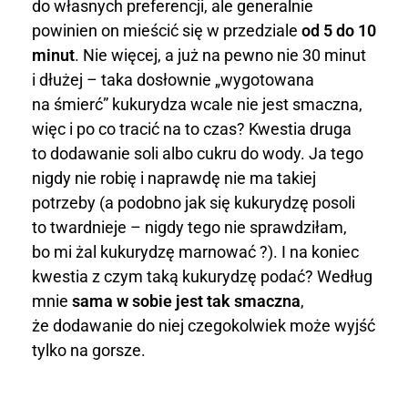
do własnych preferencji, ale generalnie
w
powinien on mieścić się w przedziale
od 5 do 10
minut
. Nie więcej, a już na pewno nie 30 minut
a
i dłużej – taka dosłownie „wygotowana
ć
na śmierć” kukurydza wcale nie jest smaczna,
więc i po co tracić na to czas? Kwestia druga
k
to dodawanie soli albo cukru do wody. Ja tego
u
nigdy nie robię i naprawdę nie ma takiej
potrzeby (a podobno jak się kukurydzę posoli
k
to twardnieje – nigdy tego nie sprawdziłam,
u
bo mi żal kukurydzę marnować ?). I na koniec
kwestia z czym taką kukurydzę podać? Według
r
mnie
sama w sobie jest tak smaczna
,
y
że dodawanie do niej czegokolwiek może wyjść
tylko na gorsze.
d
z