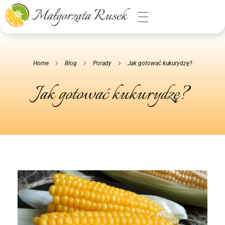
Małgorzata Rusek - dietetyk z pasją
Dietetyka kliniczna & Psychodietetyka
Home
Blog
Porady
Jak gotować kukurydzę?
Jak gotować kukurydzę?