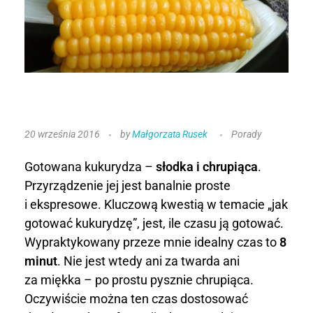
J
20 września 2016
by
Małgorzata Rusek
Porady
a
Gotowana kukurydza –
słodka i chrupiąca
.
k
Przyrządzenie jej jest banalnie proste
i ekspresowe. Kluczową kwestią w temacie „jak
g
gotować kukurydzę”, jest, ile czasu ją gotować.
o
Wypraktykowany przeze mnie idealny czas to
8
minut
. Nie jest wtedy ani za twarda ani
t
za miękka – po prostu pysznie chrupiąca.
o
Oczywiście można ten czas dostosować