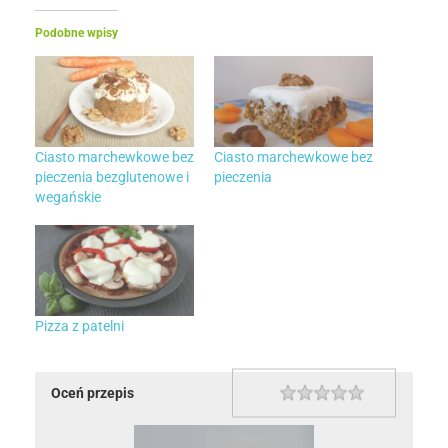
Podobne wpisy
Ciasto marchewkowe bez
Ciasto marchewkowe bez
pieczenia bezglutenowe i
pieczenia
wegańskie
Pizza z patelni
Oceń przepis
1 star
2 stars
3 stars
4 stars
5 stars
Rating