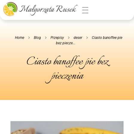
Małgorzata Rusek - dietetyk z pasją
Dietetyka kliniczna & Psychodietetyka
Home
Blog
Przepisy
deser
Ciasto banoffee pie
bez piecze...
Ciasto banoffee pie bez
pieczenia