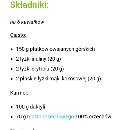
Składniki:
i
a
na 6 kawałków
Ciasto:
150 g płatków owsianych górskich
2 łyżki inuliny (20 g)
2 łyżki erytrolu (20 g)
2 płaskie łyżki mąki kokosowej (20 g)
Karmel:
100 g daktyli
70 g
masła orzechowego
100% orzechów