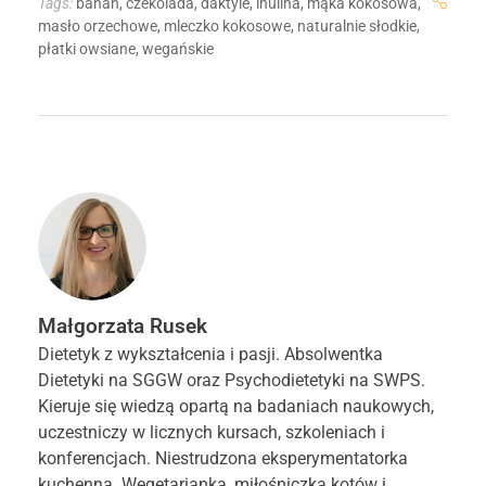
Tags:
banan
,
czekolada
,
daktyle
,
inulina
,
mąka kokosowa
,
masło orzechowe
,
mleczko kokosowe
,
naturalnie słodkie
,
płatki owsiane
,
wegańskie
Małgorzata Rusek
Dietetyk z wykształcenia i pasji. Absolwentka
Dietetyki na SGGW oraz Psychodietetyki na SWPS.
Kieruje się wiedzą opartą na badaniach naukowych,
uczestniczy w licznych kursach, szkoleniach i
konferencjach. Niestrudzona eksperymentatorka
kuchenna. Wegetarianka, miłośniczka kotów i