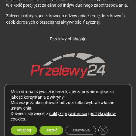
wielkość porcji jest zależna od indywidualnego zapotrzebowania.
Zalecenia dotyczące zdrowego odżywiania kieruję do zdrowych
osób dorosłych o przeciętnej aktywności fizycznej.
Przelewy obsługuje
Zdjęcia potraw oraz wszystkie teksty są mojego autorstwa i
Moja strona używa ciasteczek, aby zapewnić najlepszą
podlegają ochronie zgodnie z Ustawą z dnia 4 lutego 1994 r. o
jakość korzystania z witryny.
prawie autorskim i prawach pokrewnych. Wykorzystywanie ich
Możesz je zaakceptować, odrzucić albo wybrać własne
bez mojej zgody jest zabronione.
ustawienia.
Dowiedz się więcej z
polityki prywatności
i
polityki plików
cookies
.
Zamknij panel p
Akceptuj
Odrzuć
Ustawienia
Polityka prywatności