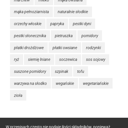
mąka pełnoziarnista
naturalnie słodkie
orzechy włoskie
papryka
pestki dyni
pestki słonecznika
pietruszka
pomidory
płatki drożdżowe
płatki owsiane
rodzynki
ryż
siemię lniane
soczewica
sos sojowy
suszone pomidory
szpinak
tofu
warzywa na słodko
wegańskie
wegetariańskie
zioła
W przepisach często nie podaję ilości składników, ponieważ