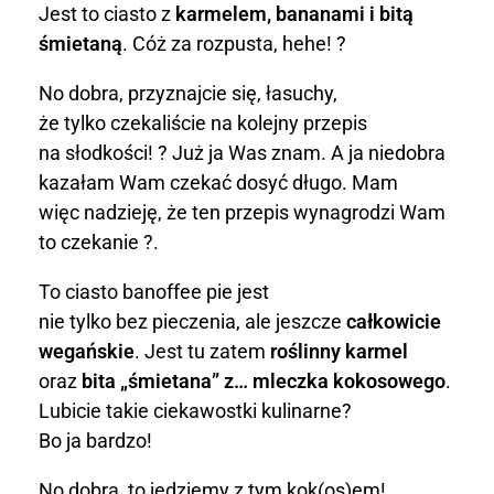
o
Jest to ciasto z
karmelem, bananami i bitą
śmietaną
. Cóż za rozpusta, hehe! ?
b
No dobra, przyznajcie się, łasuchy,
a
że tylko czekaliście na kolejny przepis
n
na słodkości! ? Już ja Was znam. A ja niedobra
kazałam Wam czekać dosyć długo. Mam
o
więc nadzieję, że ten przepis wynagrodzi Wam
f
to czekanie ?.
f
To ciasto banoffee pie jest
nie tylko bez pieczenia, ale jeszcze
całkowicie
e
wegańskie
. Jest tu zatem
roślinny karmel
e
oraz
bita „śmietana” z… mleczka kokosowego
.
Lubicie takie ciekawostki kulinarne?
p
Bo ja bardzo!
i
No dobra, to jedziemy z tym kok(os)em!