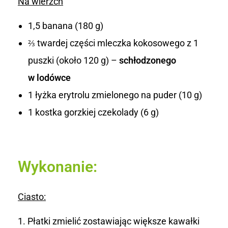
Na wierzch
1,5 banana (180 g)
⅔ twardej części mleczka kokosowego z 1
puszki (około 120 g) –
schłodzonego
w lodówce
1 łyżka erytrolu zmielonego na puder (10 g)
1 kostka gorzkiej czekolady (6 g)
Wykonanie:
Ciasto:
Płatki zmielić zostawiając większe kawałki