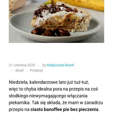
C
21 czerwca 2020
by
Małgorzata Rusek
deser
Przepisy
i
a
Niedziela, kalendarzowe lato już tuż-tuż,
więc to chyba idealna pora na przepis na coś
s
słodkiego niewymagającego włączania
piekarnika. Tak się składa, że mam w zanadrzu
t
przepis na
ciasto banoffee pie bez pieczenia
.