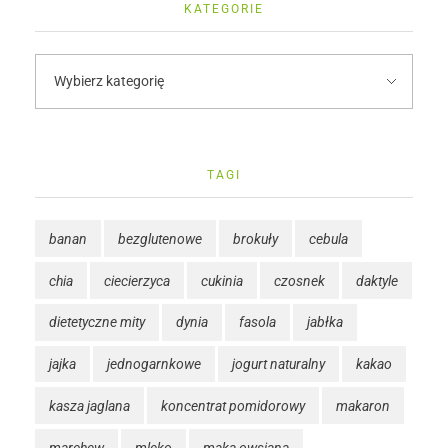
KATEGORIE
TAGI
banan
bezglutenowe
brokuły
cebula
chia
ciecierzyca
cukinia
czosnek
daktyle
dietetyczne mity
dynia
fasola
jabłka
jajka
jednogarnkowe
jogurt naturalny
kakao
kasza jaglana
koncentrat pomidorowy
makaron
marchew
mleko
mąka owsiana