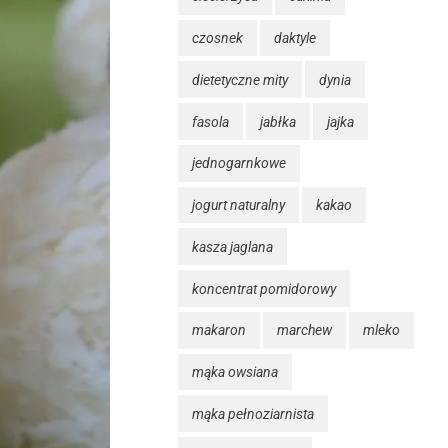
czosnek
daktyle
dietetyczne mity
dynia
fasola
jabłka
jajka
jednogarnkowe
jogurt naturalny
kakao
kasza jaglana
koncentrat pomidorowy
makaron
marchew
mleko
mąka owsiana
mąka pełnoziarnista