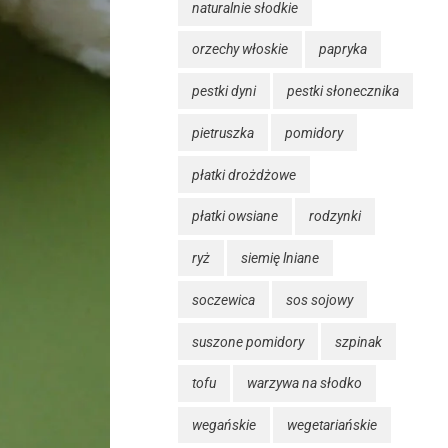
naturalnie słodkie
orzechy włoskie
papryka
pestki dyni
pestki słonecznika
pietruszka
pomidory
płatki drożdżowe
płatki owsiane
rodzynki
ryż
siemię lniane
soczewica
sos sojowy
suszone pomidory
szpinak
tofu
warzywa na słodko
wegańskie
wegetariańskie