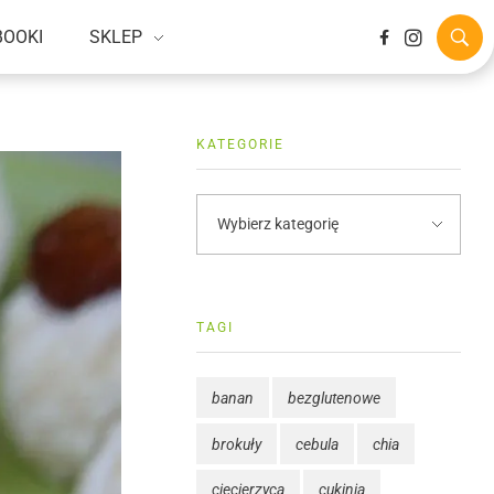
BOOKI
SKLEP
KATEGORIE
TAGI
banan
bezglutenowe
brokuły
cebula
chia
ciecierzyca
cukinia