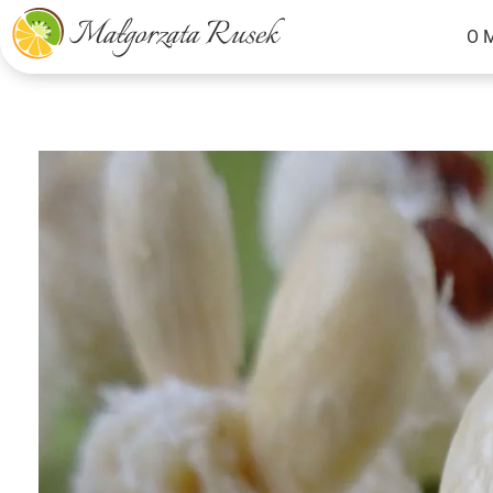
O 
Małgorzata Rusek - dietetyk z pasją
Dietetyka kliniczna & Psychodietetyka