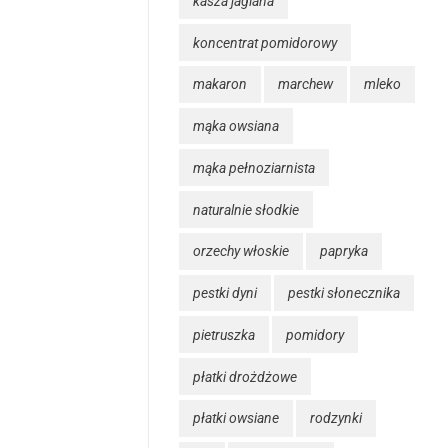
kasza jaglana
koncentrat pomidorowy
makaron
marchew
mleko
mąka owsiana
mąka pełnoziarnista
naturalnie słodkie
orzechy włoskie
papryka
pestki dyni
pestki słonecznika
pietruszka
pomidory
płatki drożdżowe
płatki owsiane
rodzynki