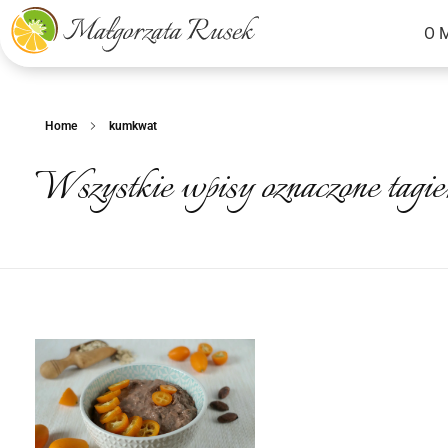
O 
Małgorzata Rusek - dietetyk z pasją
Dietetyka kliniczna & Psychodietetyka
Home
kumkwat
Wszystkie wpisy oznaczone tag