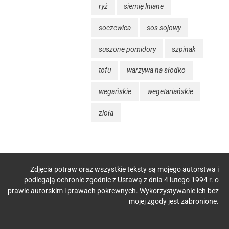
ryż
siemię lniane
soczewica
sos sojowy
suszone pomidory
szpinak
tofu
warzywa na słodko
wegańskie
wegetariańskie
zioła
Zdjęcia potraw oraz wszystkie teksty są mojego autorstwa i
podlegają ochronie zgodnie z Ustawą z dnia 4 lutego 1994 r. o
ODO
prawie autorskim i prawach pokrewnych. Wykorzystywanie ich bez
mojej zgody jest zabronione.