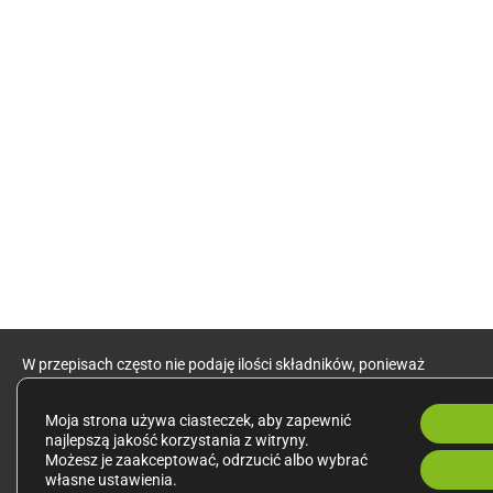
W przepisach często nie podaję ilości składników, ponieważ
wielkość porcji jest zależna od indywidualnego zapotrzebowania.
Moja strona używa ciasteczek, aby zapewnić
Zalecenia dotyczące zdrowego odżywiania kieruję do zdrowych
najlepszą jakość korzystania z witryny.
osób dorosłych o przeciętnej aktywności fizycznej.
Możesz je zaakceptować, odrzucić albo wybrać
własne ustawienia.