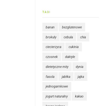
TAGI
banan
bezglutenowe
brokuły
cebula
chia
ciecierzyca
cukinia
czosnek
daktyle
dietetyczne mity
dynia
fasola
jabłka
jajka
jednogarnkowe
jogurt naturalny
kakao