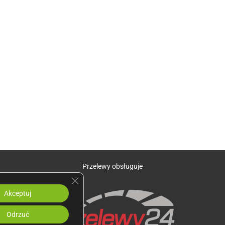
Przelewy obsługuje
Zamknij panel powiadomień o ciasteczkach R
Akceptuj
Odrzuć