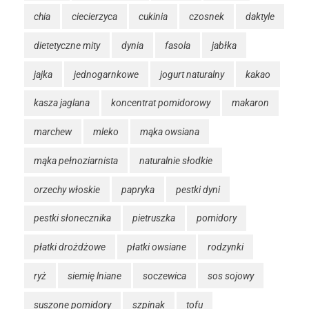
chia
ciecierzyca
cukinia
czosnek
daktyle
dietetyczne mity
dynia
fasola
jabłka
jajka
jednogarnkowe
jogurt naturalny
kakao
kasza jaglana
koncentrat pomidorowy
makaron
marchew
mleko
mąka owsiana
mąka pełnoziarnista
naturalnie słodkie
orzechy włoskie
papryka
pestki dyni
pestki słonecznika
pietruszka
pomidory
płatki drożdżowe
płatki owsiane
rodzynki
ryż
siemię lniane
soczewica
sos sojowy
suszone pomidory
szpinak
tofu