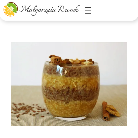
Małgorzata Rusek - dietetyk z pasją
Dietetyka kliniczna & Psychodietetyka