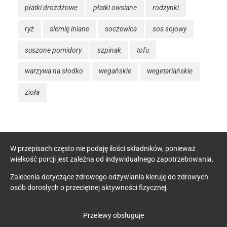
płatki drożdżowe
płatki owsiane
rodzynki
ryż
siemię lniane
soczewica
sos sojowy
suszone pomidory
szpinak
tofu
warzywa na słodko
wegańskie
wegetariańskie
zioła
W przepisach często nie podaję ilości składników, ponieważ
wielkość porcji jest zależna od indywidualnego zapotrzebowania.
Zalecenia dotyczące zdrowego odżywiania kieruję do zdrowych
osób dorosłych o przeciętnej aktywności fizycznej.
Przelewy obsługuje