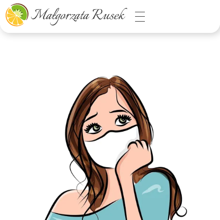
Małgorzata Rusek - dietetyk z pasją
Dietetyka kliniczna & Psychodietetyka