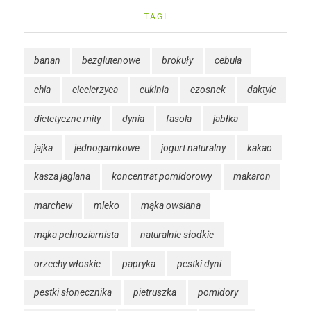
TAGI
banan
bezglutenowe
brokuły
cebula
chia
ciecierzyca
cukinia
czosnek
daktyle
dietetyczne mity
dynia
fasola
jabłka
jajka
jednogarnkowe
jogurt naturalny
kakao
kasza jaglana
koncentrat pomidorowy
makaron
marchew
mleko
mąka owsiana
mąka pełnoziarnista
naturalnie słodkie
orzechy włoskie
papryka
pestki dyni
pestki słonecznika
pietruszka
pomidory