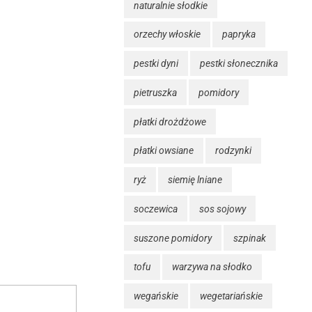
naturalnie słodkie
orzechy włoskie
papryka
pestki dyni
pestki słonecznika
pietruszka
pomidory
płatki drożdżowe
płatki owsiane
rodzynki
ryż
siemię lniane
soczewica
sos sojowy
suszone pomidory
szpinak
tofu
warzywa na słodko
wegańskie
wegetariańskie