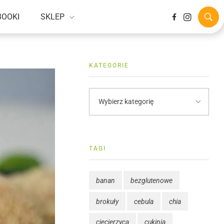
BOOKI
SKLEP
KATEGORIE
TAGI
banan
bezglutenowe
brokuły
cebula
chia
ciecierzyca
cukinia