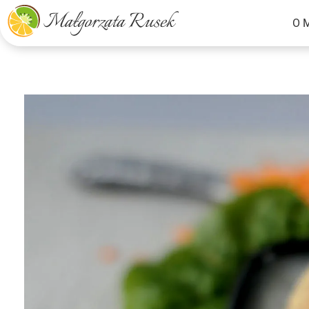
O 
Małgorzata Rusek - dietetyk z pasją
Dietetyka kliniczna & Psychodietetyka