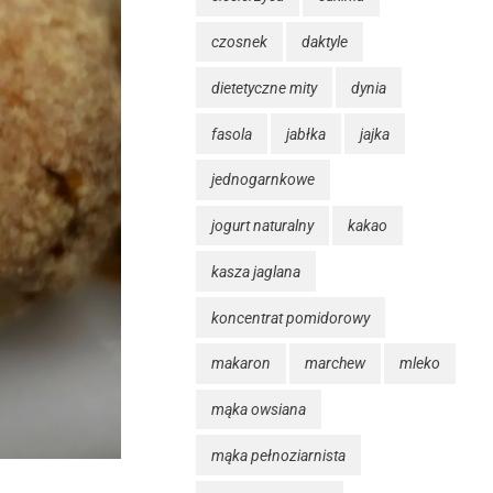
czosnek
daktyle
dietetyczne mity
dynia
fasola
jabłka
jajka
jednogarnkowe
jogurt naturalny
kakao
kasza jaglana
koncentrat pomidorowy
makaron
marchew
mleko
mąka owsiana
mąka pełnoziarnista