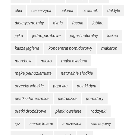
chia
ciecierzyca
cukinia
czosnek
daktyle
dietetyczne mity
dynia
fasola
jabłka
jajka
jednogarnkowe
jogurt naturalny
kakao
kasza jaglana
koncentrat pomidorowy
makaron
marchew
mleko
mąka owsiana
mąka pełnoziarnista
naturalnie słodkie
orzechy włoskie
papryka
pestki dyni
pestki słonecznika
pietruszka
pomidory
płatki drożdżowe
płatki owsiane
rodzynki
ryż
siemię lniane
soczewica
sos sojowy