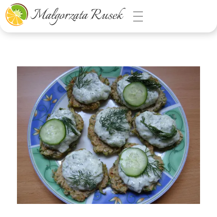
Małgorzata Rusek - dietetyk z pasją
Dietetyka kliniczna & Psychodietetyka