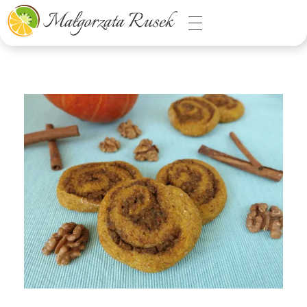
Małgorzata Rusek - dietetyk z pasją
Dietetyka kliniczna & Psychodietetyka