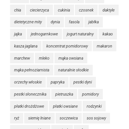
chia
ciecierzyca
cukinia
czosnek
daktyle
dietetyczne mity
dynia
fasola
jabłka
jajka
jednogarnkowe
jogurt naturalny
kakao
kasza jaglana
koncentrat pomidorowy
makaron
marchew
mleko
mąka owsiana
mąka pełnoziarnista
naturalnie słodkie
orzechy włoskie
papryka
pestki dyni
pestki słonecznika
pietruszka
pomidory
płatki drożdżowe
płatki owsiane
rodzynki
ryż
siemię lniane
soczewica
sos sojowy