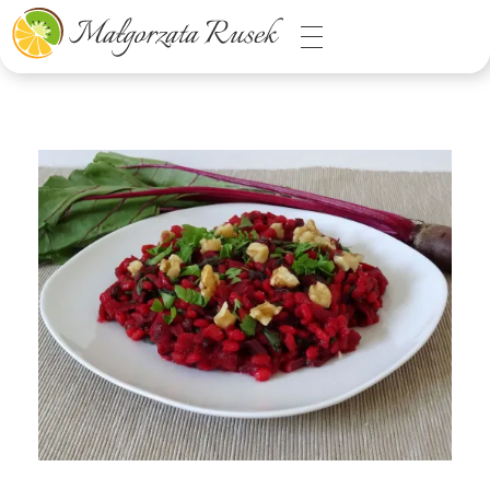
Małgorzata Rusek - dietetyk z pasją
Dietetyka kliniczna & Psychodietetyka