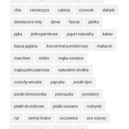
chia
ciecierzyca
cukinia
czosnek
daktyle
dietetyczne mity
dynia
fasola
jabłka
jajka
jednogarnkowe
jogurt naturalny
kakao
kasza jaglana
koncentrat pomidorowy
makaron
marchew
mleko
mąka owsiana
mąka pełnoziarnista
naturalnie słodkie
orzechy włoskie
papryka
pestki dyni
pestki słonecznika
pietruszka
pomidory
płatki drożdżowe
płatki owsiane
rodzynki
ryż
siemię lniane
soczewica
sos sojowy