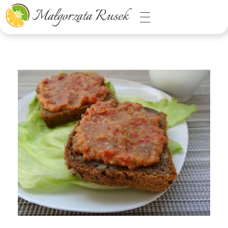
Małgorzata Rusek - dietetyk z pasją
Dietetyka kliniczna & Psychodietetyka