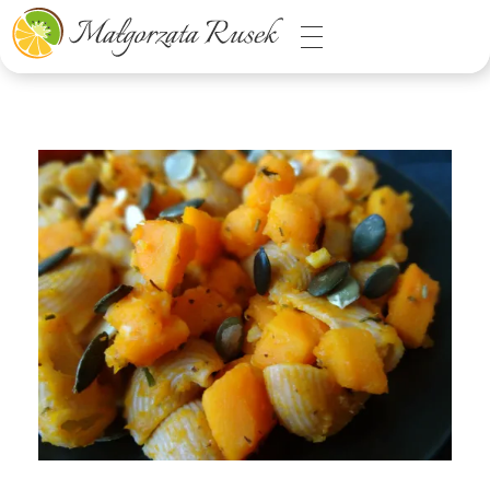
Małgorzata Rusek - dietetyk z pasją
Dietetyka kliniczna & Psychodietetyka