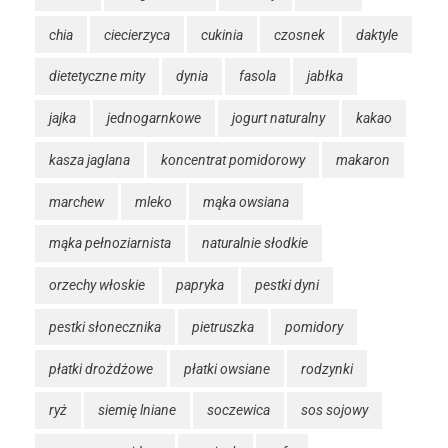
chia
ciecierzyca
cukinia
czosnek
daktyle
dietetyczne mity
dynia
fasola
jabłka
jajka
jednogarnkowe
jogurt naturalny
kakao
kasza jaglana
koncentrat pomidorowy
makaron
marchew
mleko
mąka owsiana
mąka pełnoziarnista
naturalnie słodkie
orzechy włoskie
papryka
pestki dyni
pestki słonecznika
pietruszka
pomidory
płatki drożdżowe
płatki owsiane
rodzynki
ryż
siemię lniane
soczewica
sos sojowy