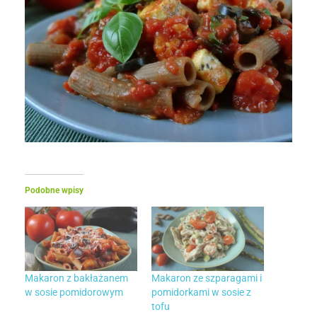
Podobne wpisy
Makaron z bakłażanem
Makaron ze szparagami i
w sosie pomidorowym
pomidorkami w sosie z
tofu