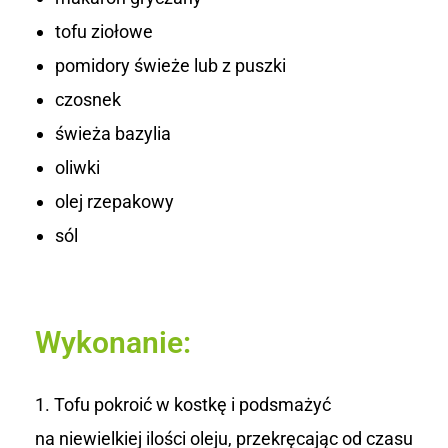
o
tofu ziołowe
pomidory świeże lub z puszki
m
czosnek
i
świeża bazylia
d
oliwki
o
olej rzepakowy
sól
r
o
w
Wykonanie:
y
Tofu pokroić w kostkę i podsmażyć
m
na niewielkiej ilości oleju, przekręcając od czasu