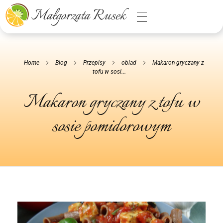
Małgorzata Rusek - dietetyk z pasją
Dietetyka kliniczna & Psychodietetyka
Home
Blog
Przepisy
obiad
Makaron gryczany z
tofu w sosi...
Makaron gryczany z tofu w
sosie pomidorowym