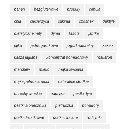
banan
bezglutenowe
brokuły
cebula
chia
ciecierzyca
cukinia
czosnek
daktyle
dietetyczne mity
dynia
fasola
jabłka
jajka
jednogarnkowe
jogurt naturalny
kakao
kasza jaglana
koncentrat pomidorowy
makaron
marchew
mleko
mąka owsiana
mąka pełnoziarnista
naturalnie słodkie
orzechy włoskie
papryka
pestki dyni
pestki słonecznika
pietruszka
pomidory
płatki drożdżowe
płatki owsiane
rodzynki