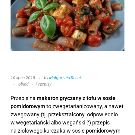
M
10 lipca 2018
by
Małgorzata Rusek
obiad
Przepisy
a
k
Przepis na
makaron gryczany z tofu w sosie
pomidorowym
to zwegetarianizowany, a nawet
a
zwegowany (tj. przekształcony odpowiednio
w wegetariański albo wegański ?) przepis
r
na ziołowego kurczaka w sosie pomidorowym