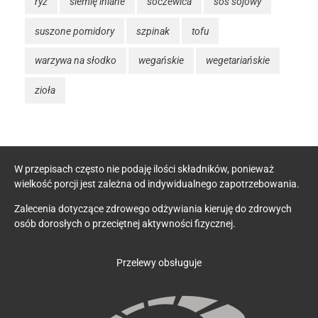
ryż
siemię lniane
soczewica
sos sojowy
suszone pomidory
szpinak
tofu
warzywa na słodko
wegańskie
wegetariańskie
zioła
W przepisach często nie podaję ilości składników, ponieważ
wielkość porcji jest zależna od indywidualnego zapotrzebowania.
Zalecenia dotyczące zdrowego odżywiania kieruję do zdrowych
osób dorosłych o przeciętnej aktywności fizycznej.
Przelewy obsługuje