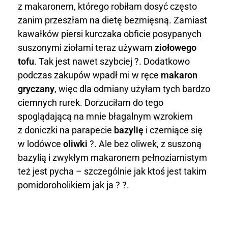
o
z makaronem, którego robiłam dosyć często
zanim przeszłam na dietę bezmięsną. Zamiast
n
kawałków piersi kurczaka obficie posypanych
g
suszonymi ziołami teraz używam
ziołowego
tofu
. Tak jest nawet szybciej ?. Dodatkowo
r
podczas zakupów wpadł mi w ręce
makaron
y
gryczany
, więc dla odmiany użyłam tych bardzo
ciemnych rurek. Dorzuciłam do tego
c
spoglądającą na mnie błagalnym wzrokiem
z
z doniczki na parapecie
bazylię
i czerniące się
w lodówce
oliwki
?. Ale bez oliwek, z suszoną
a
bazylią i zwykłym makaronem pełnoziarnistym
też jest pycha – szczególnie jak ktoś jest takim
n
pomidoroholikiem jak ja ? ?.
y
z