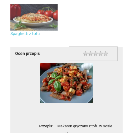
Spaghetti z tofu
Oceń przepis
1 star
2 stars
3 stars
4 stars
5 stars
Rating
Przepis:
Makaron gryczany z tofu w sosie