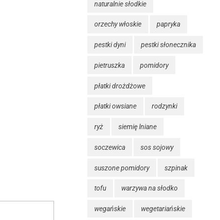
naturalnie słodkie
orzechy włoskie
papryka
pestki dyni
pestki słonecznika
pietruszka
pomidory
płatki drożdżowe
płatki owsiane
rodzynki
ryż
siemię lniane
soczewica
sos sojowy
suszone pomidory
szpinak
tofu
warzywa na słodko
wegańskie
wegetariańskie