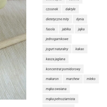
czosnek
daktyle
dietetyczne mity
dynia
fasola
jabłka
jajka
jednogarnkowe
jogurt naturalny
kakao
kasza jaglana
koncentrat pomidorowy
makaron
marchew
mleko
mąka owsiana
mąka pełnoziarnista