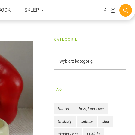
BOOKI
SKLEP
KATEGORIE
TAGI
banan
bezglutenowe
brokuły
cebula
chia
ciecierzyca
cukinia