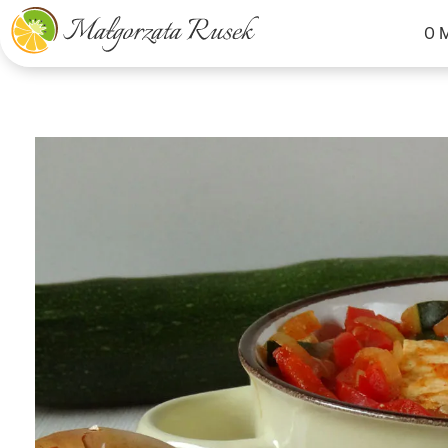
O 
Małgorzata Rusek - dietetyk z pasją
Dietetyka kliniczna & Psychodietetyka