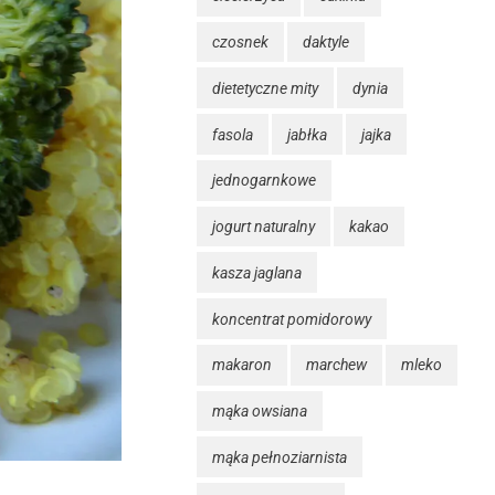
czosnek
daktyle
dietetyczne mity
dynia
fasola
jabłka
jajka
jednogarnkowe
jogurt naturalny
kakao
kasza jaglana
koncentrat pomidorowy
makaron
marchew
mleko
mąka owsiana
mąka pełnoziarnista