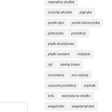
naturalnie słodkie
orzechy włoskie
papryka
pestki dyni
pestki słonecznika
pietruszka
pomidory
płatki drożdżowe
płatki owsiane
rodzynki
ryż
siemię lniane
soczewica
sos sojowy
suszone pomidory
szpinak
tofu
warzywa na słodko
wegańskie
wegetariańskie