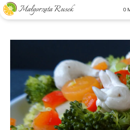
O 
Małgorzata Rusek - dietetyk z pasją
Dietetyka kliniczna & Psychodietetyka