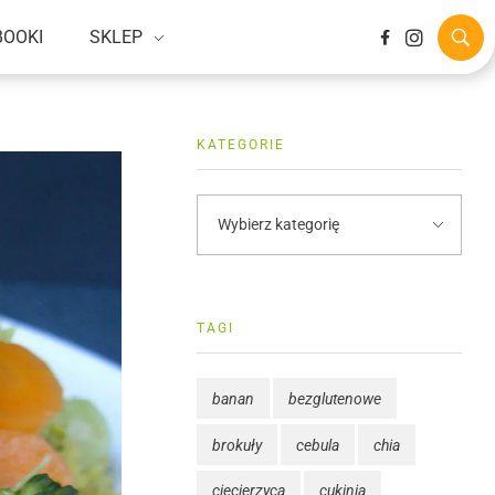
BOOKI
SKLEP
KATEGORIE
TAGI
banan
bezglutenowe
brokuły
cebula
chia
ciecierzyca
cukinia