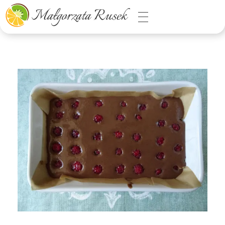
Małgorzata Rusek - dietetyk z pasją
Dietetyka kliniczna & Psychodietetyka