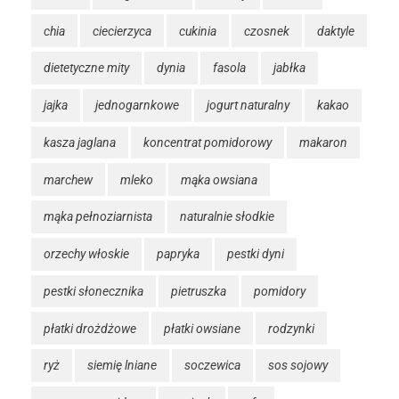
chia
ciecierzyca
cukinia
czosnek
daktyle
dietetyczne mity
dynia
fasola
jabłka
jajka
jednogarnkowe
jogurt naturalny
kakao
kasza jaglana
koncentrat pomidorowy
makaron
marchew
mleko
mąka owsiana
mąka pełnoziarnista
naturalnie słodkie
orzechy włoskie
papryka
pestki dyni
pestki słonecznika
pietruszka
pomidory
płatki drożdżowe
płatki owsiane
rodzynki
ryż
siemię lniane
soczewica
sos sojowy