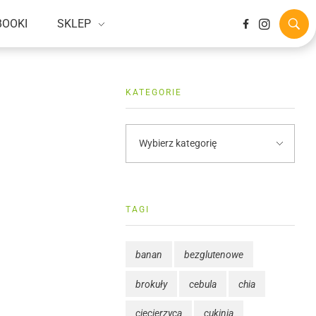
BOOKI
SKLEP
KATEGORIE
TAGI
banan
bezglutenowe
brokuły
cebula
chia
ciecierzyca
cukinia