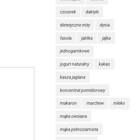
czosnek
daktyle
dietetyczne mity
dynia
fasola
jabłka
jajka
jednogarnkowe
jogurt naturalny
kakao
kasza jaglana
koncentrat pomidorowy
makaron
marchew
mleko
mąka owsiana
mąka pełnoziarnista