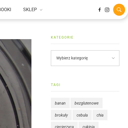
BOOKI
SKLEP
KATEGORIE
TAGI
banan
bezglutenowe
brokuły
cebula
chia
ciecierzyca
cukinia