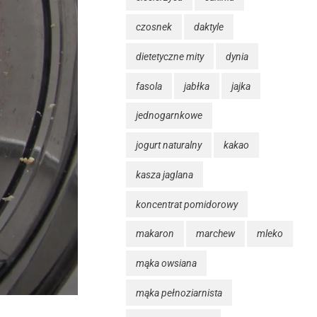
czosnek
daktyle
dietetyczne mity
dynia
fasola
jabłka
jajka
jednogarnkowe
jogurt naturalny
kakao
kasza jaglana
koncentrat pomidorowy
makaron
marchew
mleko
mąka owsiana
mąka pełnoziarnista