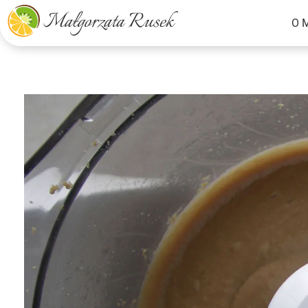
O 
Małgorzata Rusek - dietetyk z pasją
Dietetyka kliniczna & Psychodietetyka