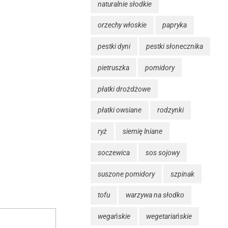
naturalnie słodkie
orzechy włoskie
papryka
pestki dyni
pestki słonecznika
pietruszka
pomidory
płatki drożdżowe
płatki owsiane
rodzynki
ryż
siemię lniane
soczewica
sos sojowy
suszone pomidory
szpinak
tofu
warzywa na słodko
wegańskie
wegetariańskie