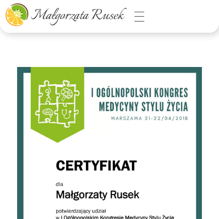
Małgorzata Rusek - dietetyk z pasją
Dietetyka kliniczna & Psychodietetyka