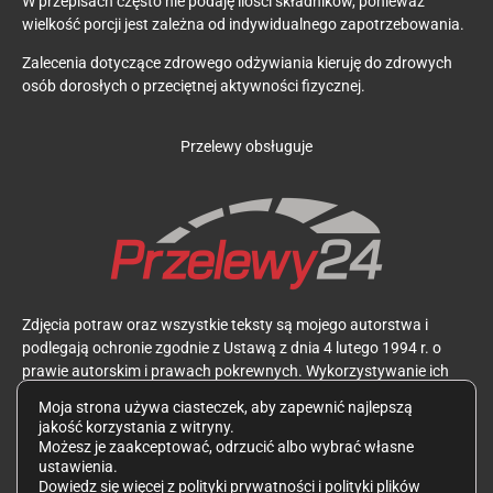
W przepisach często nie podaję ilości składników, ponieważ
wielkość porcji jest zależna od indywidualnego zapotrzebowania.
Zalecenia dotyczące zdrowego odżywiania kieruję do zdrowych
osób dorosłych o przeciętnej aktywności fizycznej.
Przelewy obsługuje
Zdjęcia potraw oraz wszystkie teksty są mojego autorstwa i
podlegają ochronie zgodnie z Ustawą z dnia 4 lutego 1994 r. o
prawie autorskim i prawach pokrewnych. Wykorzystywanie ich
bez mojej zgody jest zabronione.
Moja strona używa ciasteczek, aby zapewnić najlepszą
jakość korzystania z witryny.
Możesz je zaakceptować, odrzucić albo wybrać własne
ustawienia.
Dowiedz się więcej z
polityki prywatności
i
polityki plików
Polityka prywatności