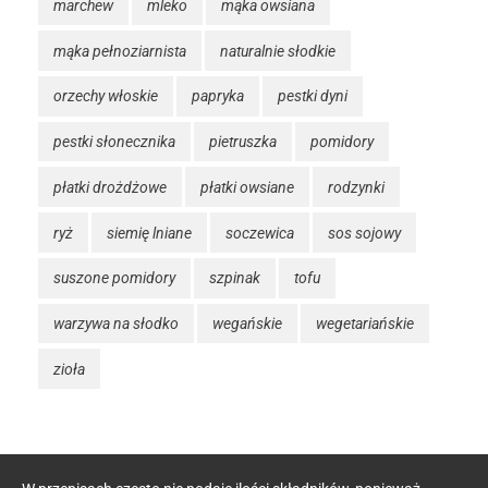
marchew
mleko
mąka owsiana
mąka pełnoziarnista
naturalnie słodkie
orzechy włoskie
papryka
pestki dyni
pestki słonecznika
pietruszka
pomidory
płatki drożdżowe
płatki owsiane
rodzynki
ryż
siemię lniane
soczewica
sos sojowy
suszone pomidory
szpinak
tofu
warzywa na słodko
wegańskie
wegetariańskie
zioła