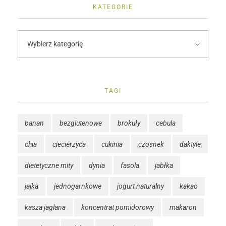
KATEGORIE
TAGI
banan
bezglutenowe
brokuły
cebula
chia
ciecierzyca
cukinia
czosnek
daktyle
dietetyczne mity
dynia
fasola
jabłka
jajka
jednogarnkowe
jogurt naturalny
kakao
kasza jaglana
koncentrat pomidorowy
makaron