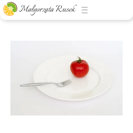
Małgorzata Rusek - dietetyk z pasją
Dietetyka kliniczna & Psychodietetyka