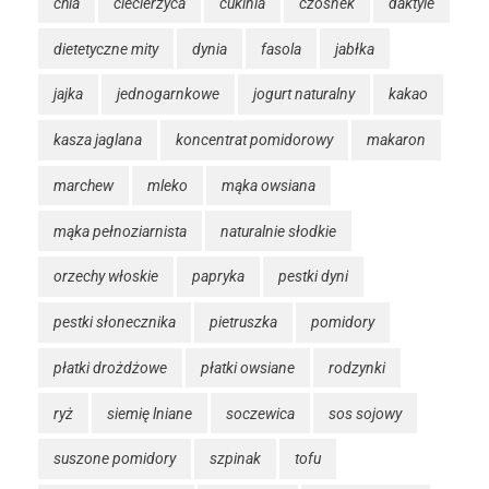
chia
ciecierzyca
cukinia
czosnek
daktyle
dietetyczne mity
dynia
fasola
jabłka
jajka
jednogarnkowe
jogurt naturalny
kakao
kasza jaglana
koncentrat pomidorowy
makaron
marchew
mleko
mąka owsiana
mąka pełnoziarnista
naturalnie słodkie
orzechy włoskie
papryka
pestki dyni
pestki słonecznika
pietruszka
pomidory
płatki drożdżowe
płatki owsiane
rodzynki
ryż
siemię lniane
soczewica
sos sojowy
suszone pomidory
szpinak
tofu