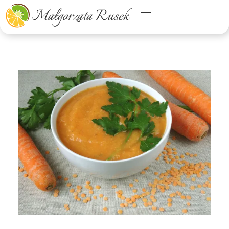
Małgorzata Rusek - dietetyk z pasją
Dietetyka kliniczna & Psychodietetyka