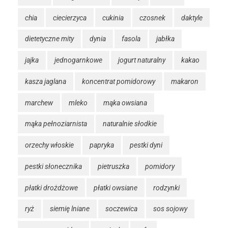
chia
ciecierzyca
cukinia
czosnek
daktyle
dietetyczne mity
dynia
fasola
jabłka
jajka
jednogarnkowe
jogurt naturalny
kakao
kasza jaglana
koncentrat pomidorowy
makaron
marchew
mleko
mąka owsiana
mąka pełnoziarnista
naturalnie słodkie
orzechy włoskie
papryka
pestki dyni
pestki słonecznika
pietruszka
pomidory
płatki drożdżowe
płatki owsiane
rodzynki
ryż
siemię lniane
soczewica
sos sojowy