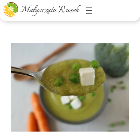
Małgorzata Rusek - dietetyk z pasją
Dietetyka kliniczna & Psychodietetyka