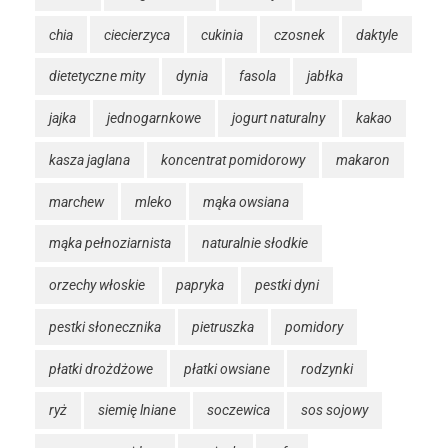
chia
ciecierzyca
cukinia
czosnek
daktyle
dietetyczne mity
dynia
fasola
jabłka
jajka
jednogarnkowe
jogurt naturalny
kakao
kasza jaglana
koncentrat pomidorowy
makaron
marchew
mleko
mąka owsiana
mąka pełnoziarnista
naturalnie słodkie
orzechy włoskie
papryka
pestki dyni
pestki słonecznika
pietruszka
pomidory
płatki drożdżowe
płatki owsiane
rodzynki
ryż
siemię lniane
soczewica
sos sojowy