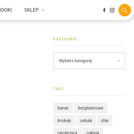
BOOKI
SKLEP
KATEGORIE
TAGI
banan
bezglutenowe
brokuły
cebula
chia
ciecierzyca
cukinia