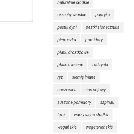
naturalnie słodkie
orzechy włoskie
papryka
pestki dyni
pestki słonecznika
pietruszka
pomidory
płatki drożdżowe
płatki owsiane
rodzynki
ryż
siemię lniane
soczewica
sos sojowy
suszone pomidory
szpinak
tofu
warzywa na słodko
wegańskie
wegetariańskie