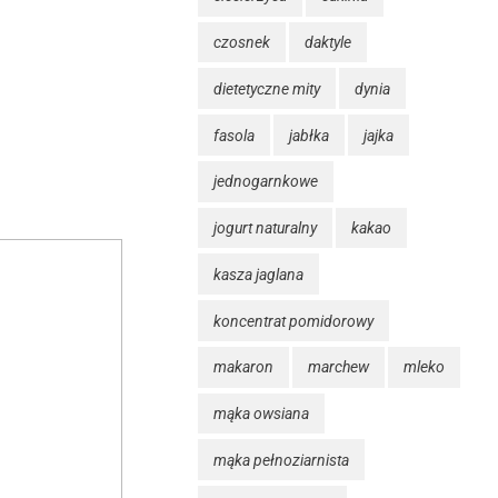
czosnek
daktyle
dietetyczne mity
dynia
fasola
jabłka
jajka
jednogarnkowe
jogurt naturalny
kakao
kasza jaglana
koncentrat pomidorowy
makaron
marchew
mleko
mąka owsiana
mąka pełnoziarnista