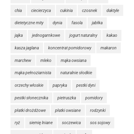
chia
ciecierzyca
cukinia
czosnek
daktyle
dietetyczne mity
dynia
fasola
jabłka
jajka
jednogarnkowe
jogurt naturalny
kakao
kasza jaglana
koncentrat pomidorowy
makaron
marchew
mleko
mąka owsiana
mąka pełnoziarnista
naturalnie słodkie
orzechy włoskie
papryka
pestki dyni
pestki słonecznika
pietruszka
pomidory
płatki drożdżowe
płatki owsiane
rodzynki
ryż
siemię lniane
soczewica
sos sojowy