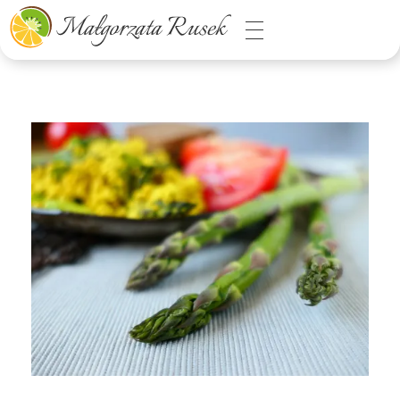
Małgorzata Rusek - dietetyk z pasją
Dietetyka kliniczna & Psychodietetyka