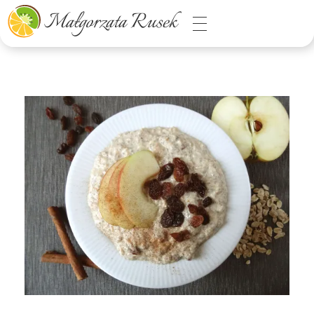
Małgorzata Rusek - dietetyk z pasją
Dietetyka kliniczna & Psychodietetyka