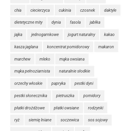
chia
ciecierzyca
cukinia
czosnek
daktyle
dietetyczne mity
dynia
fasola
jabłka
jajka
jednogarnkowe
jogurt naturalny
kakao
kasza jaglana
koncentrat pomidorowy
makaron
marchew
mleko
mąka owsiana
mąka pełnoziarnista
naturalnie słodkie
orzechy włoskie
papryka
pestki dyni
pestki słonecznika
pietruszka
pomidory
płatki drożdżowe
płatki owsiane
rodzynki
ryż
siemię lniane
soczewica
sos sojowy