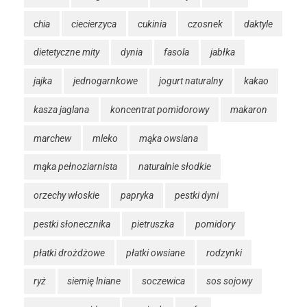
chia
ciecierzyca
cukinia
czosnek
daktyle
dietetyczne mity
dynia
fasola
jabłka
jajka
jednogarnkowe
jogurt naturalny
kakao
kasza jaglana
koncentrat pomidorowy
makaron
marchew
mleko
mąka owsiana
mąka pełnoziarnista
naturalnie słodkie
orzechy włoskie
papryka
pestki dyni
pestki słonecznika
pietruszka
pomidory
płatki drożdżowe
płatki owsiane
rodzynki
ryż
siemię lniane
soczewica
sos sojowy