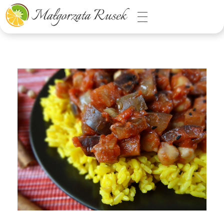
Małgorzata Rusek - dietetyk z pasją
Dietetyka kliniczna & Psychodietetyka