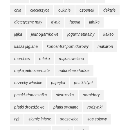
chia
ciecierzyca
cukinia
czosnek
daktyle
dietetyczne mity
dynia
fasola
jabłka
jajka
jednogarnkowe
jogurt naturalny
kakao
kasza jaglana
koncentrat pomidorowy
makaron
marchew
mleko
mąka owsiana
mąka pełnoziarnista
naturalnie słodkie
orzechy włoskie
papryka
pestki dyni
pestki słonecznika
pietruszka
pomidory
płatki drożdżowe
płatki owsiane
rodzynki
ryż
siemię lniane
soczewica
sos sojowy