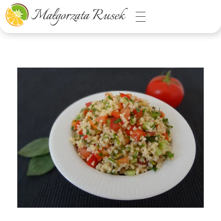
Małgorzata Rusek - dietetyk z pasją
Dietetyka kliniczna & Psychodietetyka