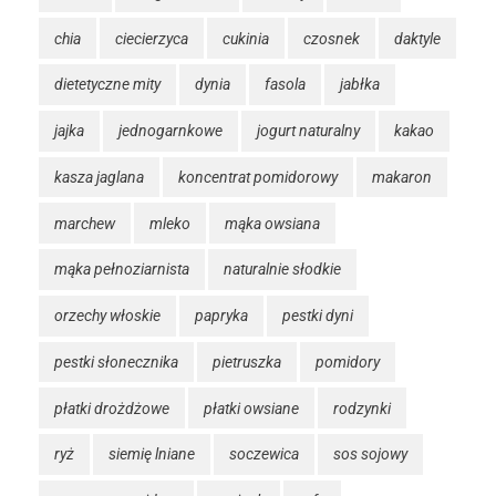
chia
ciecierzyca
cukinia
czosnek
daktyle
dietetyczne mity
dynia
fasola
jabłka
jajka
jednogarnkowe
jogurt naturalny
kakao
kasza jaglana
koncentrat pomidorowy
makaron
marchew
mleko
mąka owsiana
mąka pełnoziarnista
naturalnie słodkie
orzechy włoskie
papryka
pestki dyni
pestki słonecznika
pietruszka
pomidory
płatki drożdżowe
płatki owsiane
rodzynki
ryż
siemię lniane
soczewica
sos sojowy