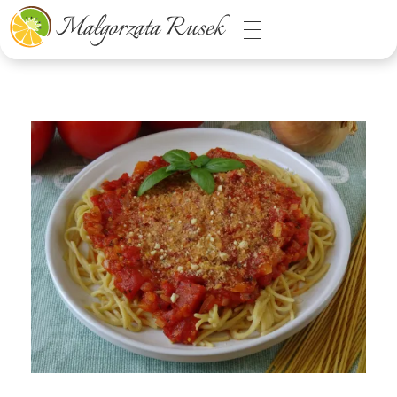
Małgorzata Rusek - dietetyk z pasją
Dietetyka kliniczna & Psychodietetyka