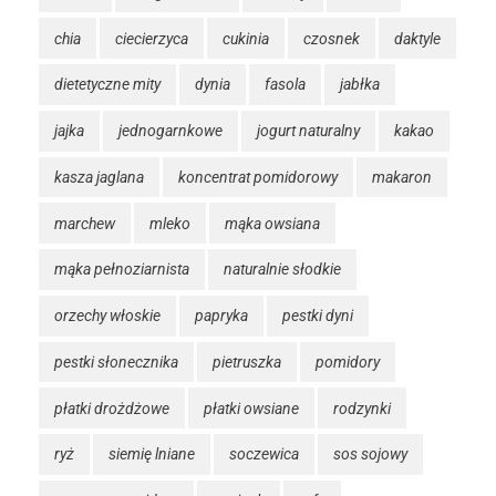
chia
ciecierzyca
cukinia
czosnek
daktyle
dietetyczne mity
dynia
fasola
jabłka
jajka
jednogarnkowe
jogurt naturalny
kakao
kasza jaglana
koncentrat pomidorowy
makaron
marchew
mleko
mąka owsiana
mąka pełnoziarnista
naturalnie słodkie
orzechy włoskie
papryka
pestki dyni
pestki słonecznika
pietruszka
pomidory
płatki drożdżowe
płatki owsiane
rodzynki
ryż
siemię lniane
soczewica
sos sojowy