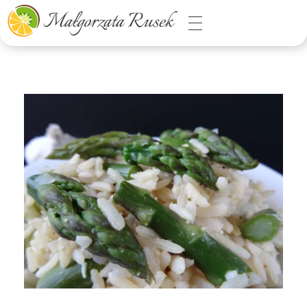
Małgorzata Rusek - dietetyk z pasją
Dietetyka kliniczna & Psychodietetyka