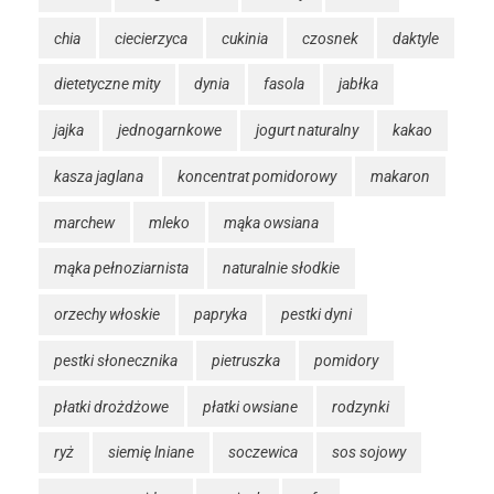
chia
ciecierzyca
cukinia
czosnek
daktyle
dietetyczne mity
dynia
fasola
jabłka
jajka
jednogarnkowe
jogurt naturalny
kakao
kasza jaglana
koncentrat pomidorowy
makaron
marchew
mleko
mąka owsiana
mąka pełnoziarnista
naturalnie słodkie
orzechy włoskie
papryka
pestki dyni
pestki słonecznika
pietruszka
pomidory
płatki drożdżowe
płatki owsiane
rodzynki
ryż
siemię lniane
soczewica
sos sojowy