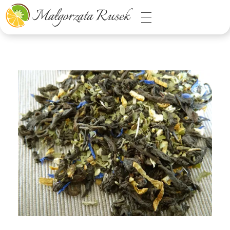
Małgorzata Rusek - dietetyk z pasją
Dietetyka kliniczna & Psychodietetyka