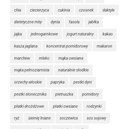
chia
ciecierzyca
cukinia
czosnek
daktyle
dietetyczne mity
dynia
fasola
jabłka
jajka
jednogarnkowe
jogurt naturalny
kakao
kasza jaglana
koncentrat pomidorowy
makaron
marchew
mleko
mąka owsiana
mąka pełnoziarnista
naturalnie słodkie
orzechy włoskie
papryka
pestki dyni
pestki słonecznika
pietruszka
pomidory
płatki drożdżowe
płatki owsiane
rodzynki
ryż
siemię lniane
soczewica
sos sojowy