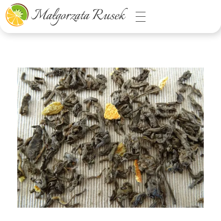
Małgorzata Rusek - dietetyk z pasją
Dietetyka kliniczna & Psychodietetyka