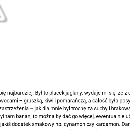
bię najbardziej. Był to placek jaglany, wydaje mi się, że 
owocami – gruszką, kiwi i pomarańczą, a całość była po
trzeżenia – jak dla mnie był trochę za suchy i brakow
ył tam banan, to można by dać go więcej, ewentualnie u
 też jakiś dodatek smakowy np. cynamon czy kardamon. Da