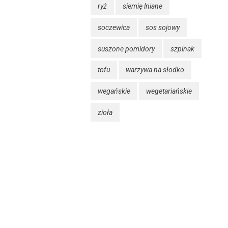
ryż
siemię lniane
soczewica
sos sojowy
suszone pomidory
szpinak
tofu
warzywa na słodko
wegańskie
wegetariańskie
zioła