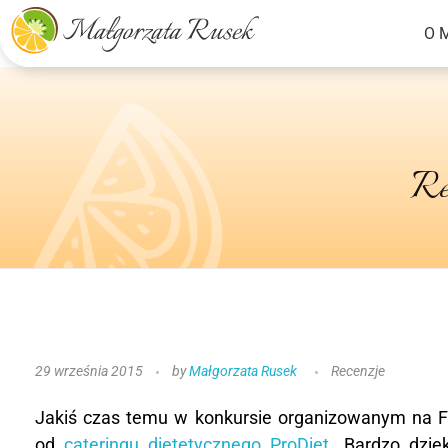
O 
Małgorzata Rusek - dietetyk z pasją
Dietetyka kliniczna & Psychodietetyka
Re
R
29 września 2015
by
Małgorzata Rusek
Recenzje
e
Jakiś czas temu w konkursie organizowanym na 
c
od
cateringu dietetycznego ProDiet
. Bardzo dzię