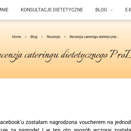
MNIE
KONSULTACJE DIETETYCZNE
BLOG
E-
Home
Blog
Recenzje
Recenzja cateringu dietetyczne...
cenzja cateringu dietetycznego ProD
Facebook’u zostałam nagrodzona voucherem na jedno
kuję za nagrodę! I w ten oto sposób wczoraj został