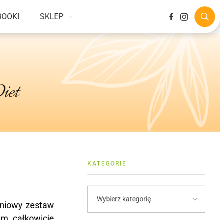
BOOKI
SKLEP
iet
KATEGORIE
dniowy zestaw
am całkowicie