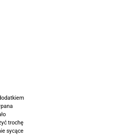
z dodatkiem
sypana
ało
żyć trochę
nie sycące