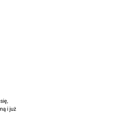
się,
ą i już