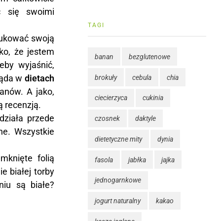
ć się swoimi
TAGI
dukować swoją
ko, że jestem
banan
bezglutenowe
eby wyjaśnić,
ląda w
dietach
brokuły
cebula
chia
anów. A jako,
ciecierzyca
cukinia
ą recenzją.
działa przede
czosnek
daktyle
ne. Wszystkie
dietetyczne mity
dynia
mknięte folią
fasola
jabłka
jajka
e białej torby
jednogarnkowe
niu są białe?
jogurt naturalny
kakao