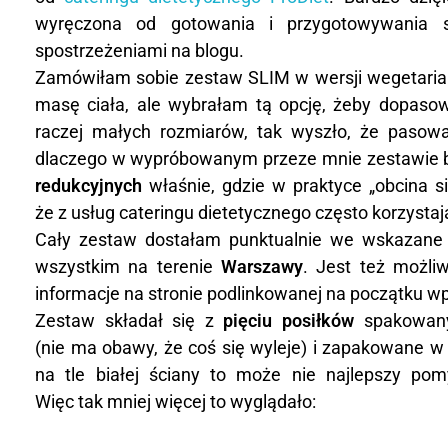
wyręczona od gotowania i przygotowywania so
e
spostrzeżeniami na blogu.
n
Zamówiłam sobie zestaw SLIM w wersji wegetariań
masę ciała, ale wybrałam tą opcję, żeby dopaso
z
raczej małych rozmiarów, tak wyszło, że pasow
j
dlaczego w wypróbowanym przeze mnie zestawie 
redukcyjnych
właśnie, gdzie w praktyce „obcina 
a
że z usług cateringu dietetycznego często korzystaj
Cały zestaw dostałam punktualnie we wskazane p
c
wszystkim na terenie
Warszawy
. Jest też możli
a
informacje na stronie podlinkowanej na początku wp
Zestaw składał się z
pięciu posiłków
spakowanyc
t
(nie ma obawy, że coś się wyleje) i zapakowane w 
e
na tle białej ściany to może nie najlepszy pom
Więc tak mniej więcej to wyglądało:
r