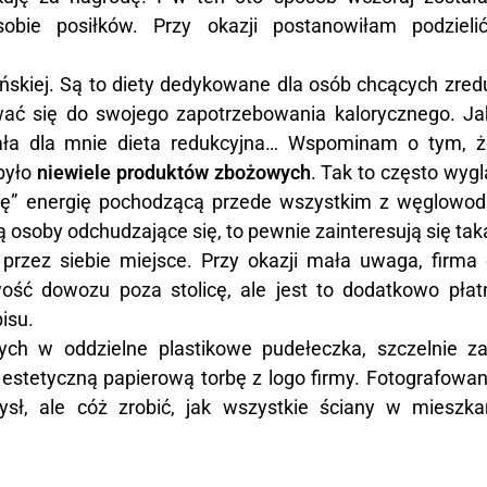
bie posiłków. Przy okazji postanowiłam podzieli
skiej. Są to diety dedykowane dla osób chcących zre
wać się do swojego zapotrzebowania kalorycznego. Ja
ała dla mnie dieta redukcyjna… Wspominam o tym, ż
było
niewiele produktów zbożowych
. Tak to często wyg
się” energię pochodzącą przede wszystkim z węglowod
ą osoby odchudzające się, to pewnie zainteresują się tak
rzez siebie miejsce. Przy okazji mała uwaga, firma 
wość dowozu poza stolicę, ale jest to dodatkowo płat
isu.
h w oddzielne plastikowe pudełeczka, szczelnie za
estetyczną papierową torbę z logo firmy. Fotografowani
ysł, ale cóż zrobić, jak wszystkie ściany w mieszka