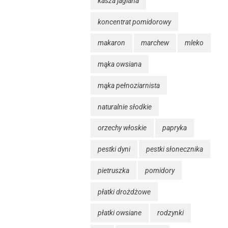
kasza jaglana
koncentrat pomidorowy
makaron
marchew
mleko
mąka owsiana
mąka pełnoziarnista
naturalnie słodkie
orzechy włoskie
papryka
pestki dyni
pestki słonecznika
pietruszka
pomidory
płatki drożdżowe
płatki owsiane
rodzynki