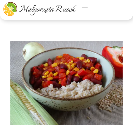
Małgorzata Rusek - dietetyk z pasją
Dietetyka kliniczna & Psychodietetyka