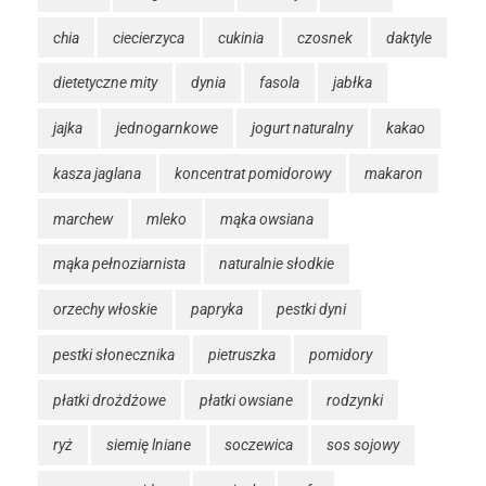
chia
ciecierzyca
cukinia
czosnek
daktyle
dietetyczne mity
dynia
fasola
jabłka
jajka
jednogarnkowe
jogurt naturalny
kakao
kasza jaglana
koncentrat pomidorowy
makaron
marchew
mleko
mąka owsiana
mąka pełnoziarnista
naturalnie słodkie
orzechy włoskie
papryka
pestki dyni
pestki słonecznika
pietruszka
pomidory
płatki drożdżowe
płatki owsiane
rodzynki
ryż
siemię lniane
soczewica
sos sojowy